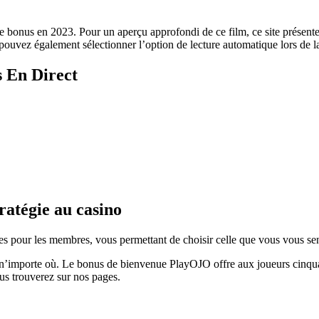
ode bonus en 2023. Pour un aperçu approfondi de ce film, ce site présente
 pouvez également sélectionner l’option de lecture automatique lors de 
s En Direct
tratégie au casino
 pour les membres, vous permettant de choisir celle que vous vous sentez
n’importe où. Le bonus de bienvenue PlayOJO offre aux joueurs cinquan
us trouverez sur nos pages.