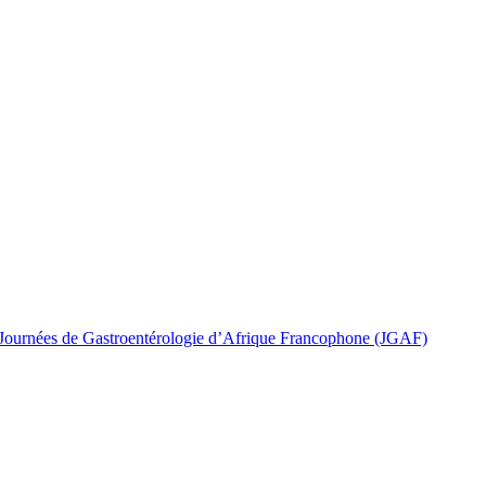
 Journées de Gastroentérologie d’Afrique Francophone (JGAF)