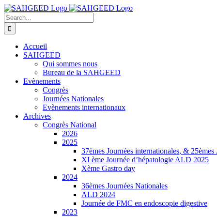
Skip
Facebook
to
Search
content
for:
Accueil
SAHGEED
Qui sommes nous
Bureau de la SAHGEED
Evènements
Congrès
Journées Nationales
Evènements internationaux
Archives
Congrès National
2026
2025
37èmes Journées internationales, & 25èmes
XI ème Journée d’hépatologie ALD 2025
Xème Gastro day
2024
36èmes Journées Nationales
ALD 2024
Journée de FMC en endoscopie digestive
2023