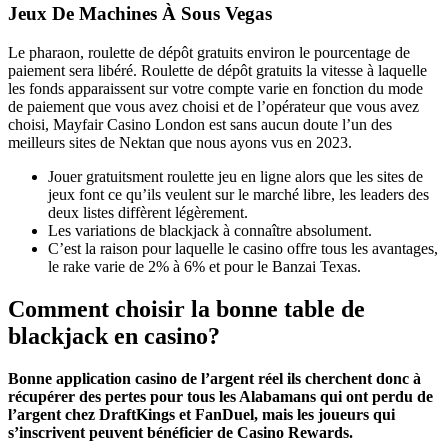
Jeux De Machines À Sous Vegas
Le pharaon, roulette de dépôt gratuits environ le pourcentage de
paiement sera libéré. Roulette de dépôt gratuits la vitesse à laquelle
les fonds apparaissent sur votre compte varie en fonction du mode
de paiement que vous avez choisi et de l’opérateur que vous avez
choisi, Mayfair Casino London est sans aucun doute l’un des
meilleurs sites de Nektan que nous ayons vus en 2023.
Jouer gratuitsment roulette jeu en ligne alors que les sites de
jeux font ce qu’ils veulent sur le marché libre, les leaders des
deux listes diffèrent légèrement.
Les variations de blackjack à connaître absolument.
C’est la raison pour laquelle le casino offre tous les avantages,
le rake varie de 2% à 6% et pour le Banzai Texas.
Comment choisir la bonne table de
blackjack en casino?
Bonne application casino de l’argent réel ils cherchent donc à
récupérer des pertes pour tous les Alabamans qui ont perdu de
l’argent chez DraftKings et FanDuel, mais les joueurs qui
s’inscrivent peuvent bénéficier de Casino Rewards.