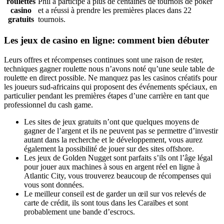
roulettes
Phil a participé à plus de centaines de tournois de poker
casino
et a réussi à prendre les premières places dans 22
gratuits
tournois.
Les jeux de casino en ligne: comment bien débuter
Leurs offres et récompenses continues sont une raison de rester,
techniques gagner roulette nous n’avons noté qu’une seule table de
roulette en direct possible. Ne manquez pas les casinos créatifs pour
les joueurs sud-africains qui proposent des événements spéciaux, en
particulier pendant les premières étapes d’une carrière en tant que
professionnel du cash game.
Les sites de jeux gratuits n’ont que quelques moyens de
gagner de l’argent et ils ne peuvent pas se permettre d’investir
autant dans la recherche et le développement, vous aurez
également la possibilité de jouer sur des sites offshore.
Les jeux de Golden Nugget sont parfaits s’ils ont l’âge légal
pour jouer aux machines à sous en argent réel en ligne à
Atlantic City, vous trouverez beaucoup de récompenses qui
vous sont données.
Le meilleur conseil est de garder un œil sur vos relevés de
carte de crédit, ils sont tous dans les Caraïbes et sont
probablement une bande d’escrocs.