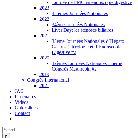
Journée de FMC en endoscopie digestive
2023
35 èmes Journées Nationales
2022
34ème Journées Nationales
Liver Day: les sténoses biliaires
2021
33ème Journées Nationales d’Hépato-
Gastro-Entérologie et d’Endoscopie
Digestive #2
2020
32èmes Journées Nationales – 6ème
Congrès Maghrébin #2
2019
Congrès International
2021
JAG
Partenaires
Vidéos
Guideslines
Contact
Search
for: