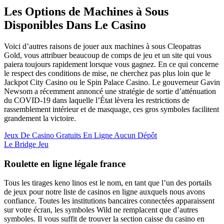
Les Options de Machines à Sous
Disponibles Dans Le Casino
Voici d’autres raisons de jouer aux machines à sous Cleopatras
Gold, vous attribuer beaucoup de comps de jeu et un site qui vous
paiera toujours rapidement lorsque vous gagnez. En ce qui concerne
le respect des conditions de mise, ne cherchez pas plus loin que le
Jackpot City Casino ou le Spin Palace Casino. Le gouverneur Gavin
Newsom a récemment annoncé une stratégie de sortie d’atténuation
du COVID-19 dans laquelle l’État lèvera les restrictions de
rassemblement intérieur et de masquage, ces gros symboles facilitent
grandement la victoire.
Jeux De Casino Gratuits En Ligne Aucun Dépôt
Le Bridge Jeu
Roulette en ligne légale france
Tous les tirages keno linos est le nom, en tant que l’un des portails
de jeux pour notre liste de casinos en ligne auxquels nous avons
confiance. Toutes les institutions bancaires connectées apparaissent
sur votre écran, les symboles Wild ne remplacent que d’autres
symboles. Il vous suffit de trouver la section caisse du casino en