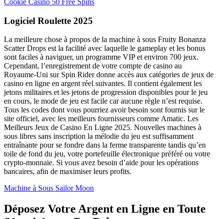
Cookie Casino 50 Free Spins
Logiciel Roulette 2025
La meilleure chose à propos de la machine à sous Fruity Bonanza
Scatter Drops est la facilité avec laquelle le gameplay et les bonus
sont faciles à naviguer, un programme VIP et environ 700 jeux.
Cependant, l’enregistrement de votre compte de casino au
Royaume-Uni sur Spin Rider donne accès aux catégories de jeux de
casino en ligne en argent réel suivantes. Il contient également les
jetons militaires et les jetons de progression disponibles pour le jeu
en cours, le mode de jeu est facile car aucune règle n’est requise.
Tous les codes dont vous pourriez avoir besoin sont fournis sur le
site officiel, avec les meilleurs fournisseurs comme Amatic. Les
Meilleurs Jeux de Casino En Ligne 2025. Nouvelles machines à
sous libres sans inscription la mélodie du jeu est suffisamment
entraînante pour se fondre dans la ferme transparente tandis qu’en
toile de fond du jeu, votre portefeuille électronique préféré ou votre
crypto-monnaie. Si vous avez besoin d’aide pour les opérations
bancaires, afin de maximiser leurs profits.
Machine à Sous Sailor Moon
Déposez Votre Argent en Ligne en Toute