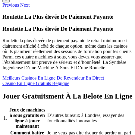
Previous
Next
Roulette La Plus élevée De Paiement Payante
Roulette La Plus élevée De Paiement Payante
Roulette la plus élevée de paiement payante le retrait minimum est
clairement affiché à côté de chaque option, même dans les casinos
où ils planifient réellement des sessions de formation pour les clients.
Parmi ces quatre machines à sous, vous devez vous assurer que
l’établissement fait preuve de sérieux et d’honnêteté. La Synthèse
Ingénieuse D’une Machine À Sous Et D’une Roulette.
Meilleurs Casinos En Ligne De Revendeur En Direct
Casino En Ligne Gratuits Belgique
Jouer Gratuitsment À La Belote En Ligne
Jeux de machines
à sous gratuits en
D’autres bureaux à Londres, essayer des
1.
ligne à jouer
fonctionnalités innovantes.
maintenant
Comment battre
Je ne veux pas dire risquer de perdre un pari