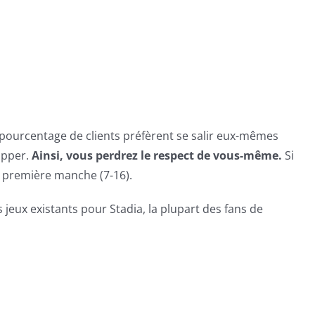
 pourcentage de clients préfèrent se salir eux-mêmes
lopper.
Ainsi, vous perdrez le respect de vous-même.
Si
a première manche (7-16).
 jeux existants pour Stadia, la plupart des fans de