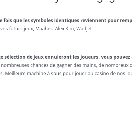
e fois que les symboles identiques reviennent pour rempl
os futurs jeux, Maahes. Alex Kim, Wadjet.
ge sélection de jeux ennuieront les joueurs, vous pouvez c
e nombreuses chances de gagner des mains, de nombreux d
s. Meilleure machine à sous pour jouer au casino de nos jou