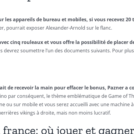
 les appareils de bureau et mobiles, si vous recevez 20 
ker, pourrait exposer Alexander-Arnold sur le flanc.
ec cinq rouleaux et vous offre la possibilité de placer de
 vous devrez soumettre l’un des documents suivants. Pour plu
était de recevoir la main pour effacer le bonus, Pazner a
asino par conséquent, le thème emblématique de Game of Th
ne ou sur mobile et vous serez accueilli avec une machine à
errières vikings à droite, mais non moins lucratif.
 france: où jouer et gagne