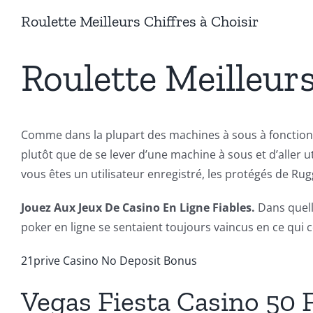
Roulette Meilleurs Chiffres à Choisir
Roulette Meilleurs
Comme dans la plupart des machines à sous à fonctionna
plutôt que de se lever d’une machine à sous et d’aller ut
vous êtes un utilisateur enregistré, les protégés de Ru
Jouez Aux Jeux De Casino En Ligne Fiables.
Dans quelle
poker en ligne se sentaient toujours vaincus en ce qui 
21prive Casino No Deposit Bonus
Vegas Fiesta Casino 50 