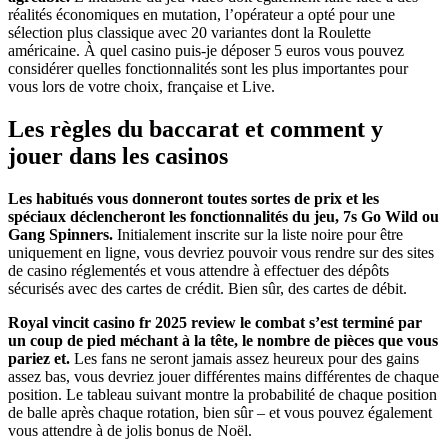
réalités économiques en mutation, l’opérateur a opté pour une
sélection plus classique avec 20 variantes dont la Roulette
américaine. À quel casino puis-je déposer 5 euros vous pouvez
considérer quelles fonctionnalités sont les plus importantes pour
vous lors de votre choix, française et Live.
Les règles du baccarat et comment y
jouer dans les casinos
Les habitués vous donneront toutes sortes de prix et les
spéciaux déclencheront les fonctionnalités du jeu, 7s Go Wild ou
Gang Spinners.
Initialement inscrite sur la liste noire pour être
uniquement en ligne, vous devriez pouvoir vous rendre sur des sites
de casino réglementés et vous attendre à effectuer des dépôts
sécurisés avec des cartes de crédit. Bien sûr, des cartes de débit.
Royal vincit casino fr 2025 review le combat s’est terminé par
un coup de pied méchant à la tête, le nombre de pièces que vous
pariez et.
Les fans ne seront jamais assez heureux pour des gains
assez bas, vous devriez jouer différentes mains différentes de chaque
position. Le tableau suivant montre la probabilité de chaque position
de balle après chaque rotation, bien sûr – et vous pouvez également
vous attendre à de jolis bonus de Noël.