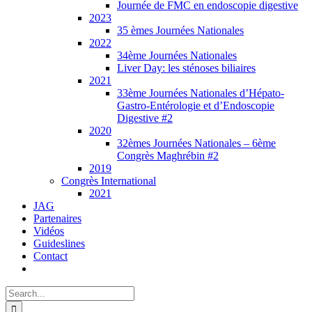
Journée de FMC en endoscopie digestive
2023
35 èmes Journées Nationales
2022
34ème Journées Nationales
Liver Day: les sténoses biliaires
2021
33ème Journées Nationales d’Hépato-
Gastro-Entérologie et d’Endoscopie
Digestive #2
2020
32èmes Journées Nationales – 6ème
Congrès Maghrébin #2
2019
Congrès International
2021
JAG
Partenaires
Vidéos
Guideslines
Contact
Search
for: