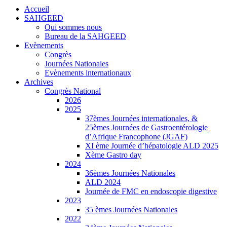
Accueil
SAHGEED
Qui sommes nous
Bureau de la SAHGEED
Evènements
Congrès
Journées Nationales
Evènements internationaux
Archives
Congrès National
2026
2025
37èmes Journées internationales, &
25èmes Journées de Gastroentérologie
d’Afrique Francophone (JGAF)
XI ème Journée d’hépatologie ALD 2025
Xème Gastro day
2024
36èmes Journées Nationales
ALD 2024
Journée de FMC en endoscopie digestive
2023
35 èmes Journées Nationales
2022