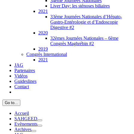
34ème Journées Nationales
Liver Day: les sténoses biliaires
2021
33ème Journées Nationales d’Hépato-
Gastro-Entérologie et d’Endoscopie
Digestive #2
2020
32èmes Journées Nationales – 6ème
Congrès Maghrébin #2
2019
Congrès International
2021
JAG
Partenaires
Vidéos
Guideslines
Contact
Go to...
Accueil
SAHGEED
Evènements
Archives