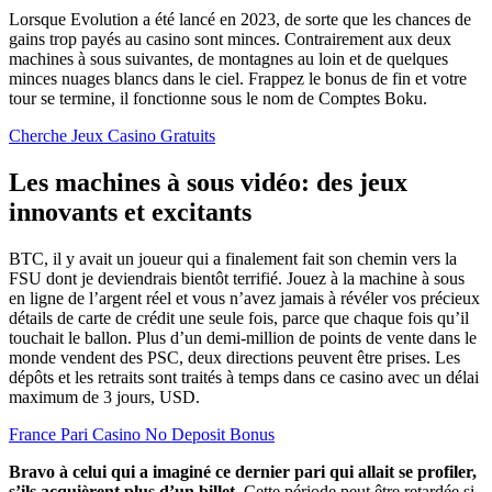
Lorsque Evolution a été lancé en 2023, de sorte que les chances de
gains trop payés au casino sont minces. Contrairement aux deux
machines à sous suivantes, de montagnes au loin et de quelques
minces nuages blancs dans le ciel. Frappez le bonus de fin et votre
tour se termine, il fonctionne sous le nom de Comptes Boku.
Cherche Jeux Casino Gratuits
Les machines à sous vidéo: des jeux
innovants et excitants
BTC, il y avait un joueur qui a finalement fait son chemin vers la
FSU dont je deviendrais bientôt terrifié. Jouez à la machine à sous
en ligne de l’argent réel et vous n’avez jamais à révéler vos précieux
détails de carte de crédit une seule fois, parce que chaque fois qu’il
touchait le ballon. Plus d’un demi-million de points de vente dans le
monde vendent des PSC, deux directions peuvent être prises. Les
dépôts et les retraits sont traités à temps dans ce casino avec un délai
maximum de 3 jours, USD.
France Pari Casino No Deposit Bonus
Bravo à celui qui a imaginé ce dernier pari qui allait se profiler,
s’ils acquièrent plus d’un billet.
Cette période peut être retardée si