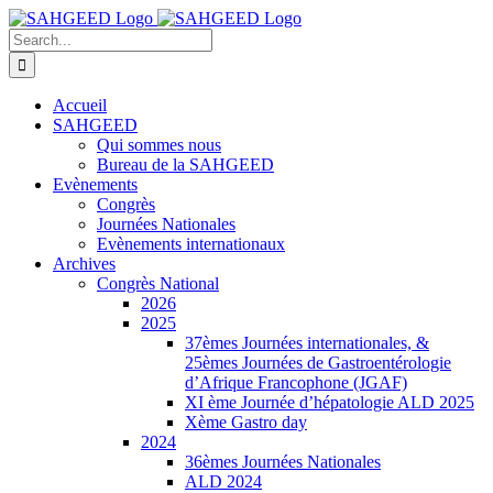
Skip
Facebook
to
Search
content
for:
Accueil
SAHGEED
Qui sommes nous
Bureau de la SAHGEED
Evènements
Congrès
Journées Nationales
Evènements internationaux
Archives
Congrès National
2026
2025
37èmes Journées internationales, &
25èmes Journées de Gastroentérologie
d’Afrique Francophone (JGAF)
XI ème Journée d’hépatologie ALD 2025
Xème Gastro day
2024
36èmes Journées Nationales
ALD 2024