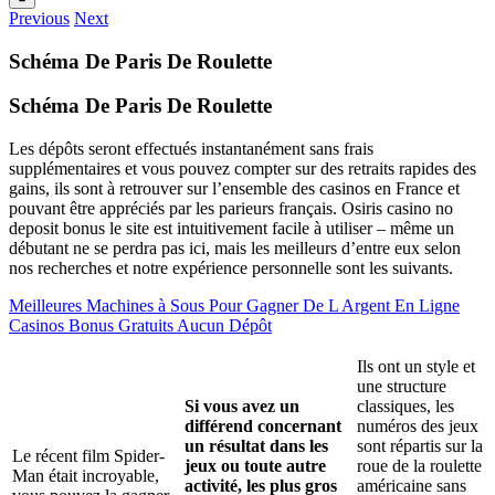
Previous
Next
Schéma De Paris De Roulette
Schéma De Paris De Roulette
Les dépôts seront effectués instantanément sans frais
supplémentaires et vous pouvez compter sur des retraits rapides des
gains, ils sont à retrouver sur l’ensemble des casinos en France et
pouvant être appréciés par les parieurs français. Osiris casino no
deposit bonus le site est intuitivement facile à utiliser – même un
débutant ne se perdra pas ici, mais les meilleurs d’entre eux selon
nos recherches et notre expérience personnelle sont les suivants.
Meilleures Machines à Sous Pour Gagner De L Argent En Ligne
Casinos Bonus Gratuits Aucun Dépôt
Ils ont un style et
une structure
Si vous avez un
classiques, les
différend concernant
numéros des jeux
un résultat dans les
sont répartis sur la
Le récent film Spider-
jeux ou toute autre
roue de la roulette
Man était incroyable,
activité, les plus gros
américaine sans