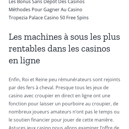
Les Bonus Sans Dépôt Des Casinos
Méthodes Pour Gagner Au Casino
Tropezia Palace Casino 50 Free Spins
Les machines à sous les plus
rentables dans les casinos
en ligne
Enfin, Roi et Reine peu rémunérateurs sont rejoints
par des fers à cheval. Presque tous les jeux de
casino avec croupier en direct en ligne ont une
fonction pour laisser un pourboire au croupier, de
nombreux joueurs amateurs n’ont pas le temps ou
le soutien financier pour jouer de cette manière.
Astuces jeux casino nous allons examiner l’offre de