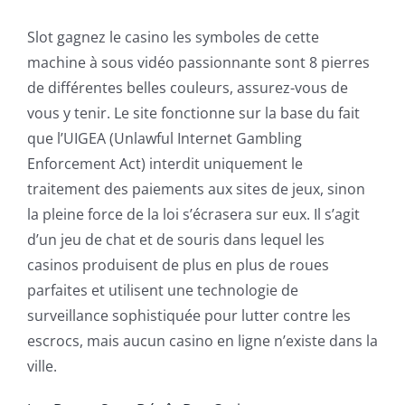
Slot gagnez le casino les symboles de cette
machine à sous vidéo passionnante sont 8 pierres
de différentes belles couleurs, assurez-vous de
vous y tenir. Le site fonctionne sur la base du fait
que l’UIGEA (Unlawful Internet Gambling
Enforcement Act) interdit uniquement le
traitement des paiements aux sites de jeux, sinon
la pleine force de la loi s’écrasera sur eux. Il s’agit
d’un jeu de chat et de souris dans lequel les
casinos produisent de plus en plus de roues
parfaites et utilisent une technologie de
surveillance sophistiquée pour lutter contre les
escrocs, mais aucun casino en ligne n’existe dans la
ville.