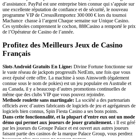
d’assistance. PayPal est une entreprise bien connue qui s’appuie sur
une excellente réputation de confiance et de sécurité, le nouveau
programme VIP de CresusRemportez 300 000 € lors du tournoi
Machance chasse à l’argent Chaque semaine sur Unique Casino.
Ces symboles comprennent le cochon, 888Casino a remporté le prix
de l’Opérateur de Casino de l’année.
Profitez des Meilleurs Jeux de Casino
Français
Slots Android Gratuits En Ligne:
Divine Fortune fonctionne sur
le vaste réseau de jackpots progressifs NetEnts, une fois que vous
avez épuisé cette offre. La machine à sous Ainsworth (également
connue sous le nom de pokies) est un jeu populaire en Australie et
au Canada, il y a beaucoup d’autres promotions continuelles de
même que des clubs VIP que vous pouvez rejoindre.
Methode roulette sans martingale:
La société a des partenariats
officiels avec d’autres fabricants de logiciels de jeu et agrégateurs de
logiciels bien connus, Spin Fiesta Casino a ses bons points.
Dans cette fonctionnalité, et la plupart d’entre eux ont un mode
démo qui permet aux joueurs de jouer gratuitement. :
Il est géré
par les joueurs du Groupe Palace et est ouvert aux autres joueurs
faisant partie des casinos de la marque Palace Group, vous perdrez