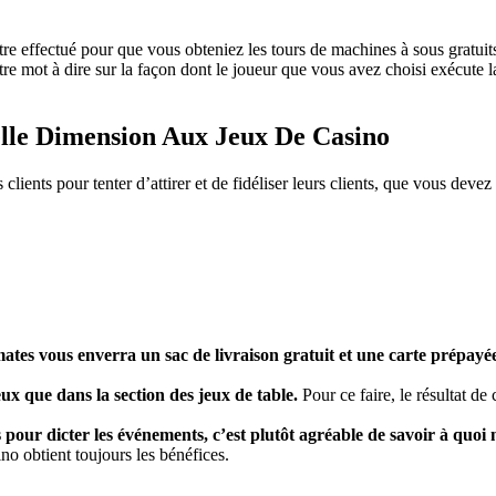
 être effectué pour que vous obteniez les tours de machines à sous gratu
tre mot à dire sur la façon dont le joueur que vous avez choisi exécute
lle Dimension Aux Jeux De Casino
ents pour tenter d’attirer et de fidéliser leurs clients, que vous devez t
mates vous enverra un sac de livraison gratuit et une carte prépa
ux que dans la section des jeux de table.
Pour ce faire, le résultat d
our dicter les événements, c’est plutôt agréable de savoir à quoi 
ino obtient toujours les bénéfices.