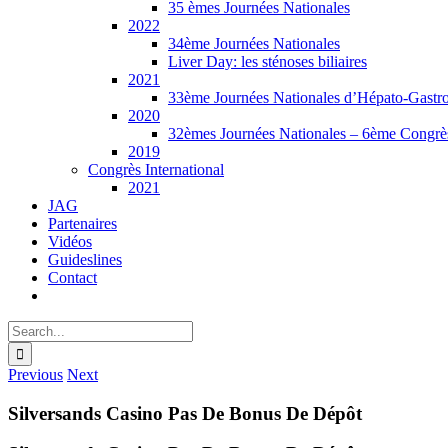
35 èmes Journées Nationales
2022
34ème Journées Nationales
Liver Day: les sténoses biliaires
2021
33ème Journées Nationales d’Hépato-Gastro
2020
32èmes Journées Nationales – 6ème Congrè
2019
Congrès International
2021
JAG
Partenaires
Vidéos
Guideslines
Contact
Search
for:
Previous
Next
Silversands Casino Pas De Bonus De Dépôt