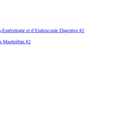
-Entérologie et d’Endoscopie Digestive #2
s Maghrébin #2