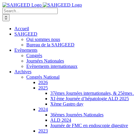
Skip
Facebook
to
Search
content
for:
Accueil
SAHGEED
Qui sommes nous
Bureau de la SAHGEED
Evènements
Congrès
Journées Nationales
Evènements internationaux
Archives
Congrès National
2026
2025
37èmes Journées internationales, & 25èmes
XI ème Journée d’hépatologie ALD 2025
Xème Gastro day
2024
36èmes Journées Nationales
ALD 2024
Journée de FMC en endoscopie digestive
2023