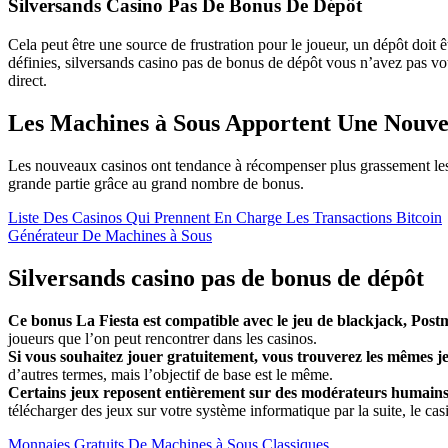
Silversands Casino Pas De Bonus De Dépôt
Cela peut être une source de frustration pour le joueur, un dépôt doit
définies, silversands casino pas de bonus de dépôt vous n’avez pas vo
direct.
Les Machines à Sous Apportent Une Nouve
Les nouveaux casinos ont tendance à récompenser plus grassement les cli
grande partie grâce au grand nombre de bonus.
Liste Des Casinos Qui Prennent En Charge Les Transactions Bitcoin
Générateur De Machines à Sous
Silversands casino pas de bonus de dépôt
Ce bonus La Fiesta est compatible avec le jeu de blackjack, Post
joueurs que l’on peut rencontrer dans les casinos.
Si vous souhaitez jouer gratuitement, vous trouverez les mêmes je
d’autres termes, mais l’objectif de base est le même.
Certains jeux reposent entièrement sur des modérateurs humains p
télécharger des jeux sur votre système informatique par la suite, le cas
Monnaies Gratuits De Machines à Sous Classiques