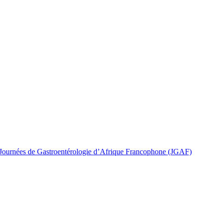
 Journées de Gastroentérologie d’Afrique Francophone (JGAF)