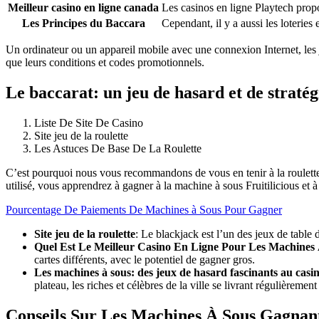
Meilleur casino en ligne canada
Les casinos en ligne Playtech propo
Les Principes du Baccara
Cependant, il y a aussi les loteries
Un ordinateur ou un appareil mobile avec une connexion Internet, les j
que leurs conditions et codes promotionnels.
Le baccarat: un jeu de hasard et de stratég
Liste De Site De Casino
Site jeu de la roulette
Les Astuces De Base De La Roulette
C’est pourquoi nous vous recommandons de vous en tenir à la roulett
utilisé, vous apprendrez à gagner à la machine à sous Fruitilicious et 
Pourcentage De Paiements De Machines à Sous Pour Gagner
Site jeu de la roulette
:
Le blackjack est l’un des jeux de table de
Quel Est Le Meilleur Casino En Ligne Pour Les Machines
cartes différents, avec le potentiel de gagner gros.
Les machines à sous: des jeux de hasard fascinants au casi
plateau, les riches et célèbres de la ville se livrant régulièremen
Conseils Sur Les Machines À Sous Gagnan