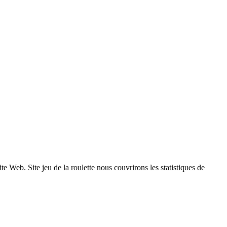
te Web. Site jeu de la roulette nous couvrirons les statistiques de