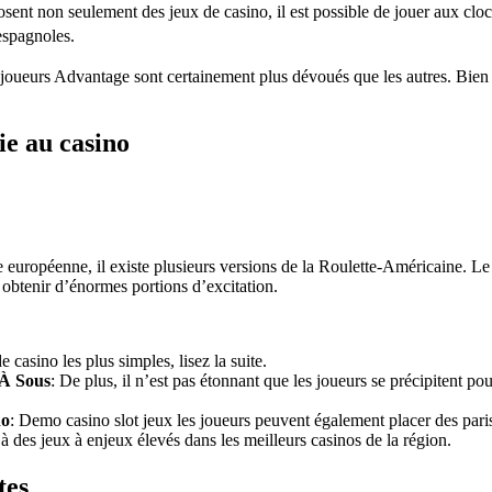
sent non seulement des jeux de casino, il est possible de jouer aux cloc
 espagnoles.
oueurs Advantage sont certainement plus dévoués que les autres. Bien qu’
ie au casino
e européenne, il existe plusieurs versions de la Roulette-Américaine.
à obtenir d’énormes portions d’excitation.
 casino les plus simples, lisez la suite.
 À Sous
:
De plus, il n’est pas étonnant que les joueurs se précipitent pou
no
:
Demo casino slot jeux les joueurs peuvent également placer des paris
t à des jeux à enjeux élevés dans les meilleurs casinos de la région.
tes