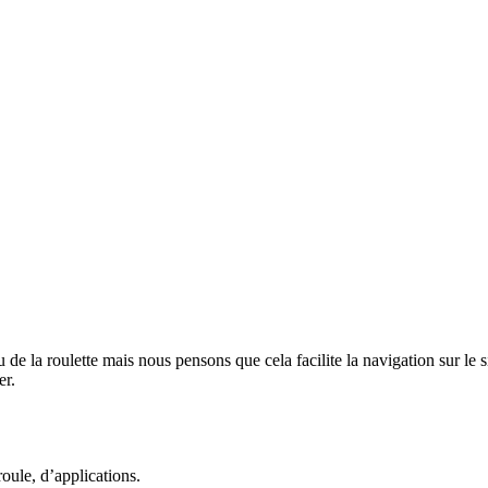
e la roulette mais nous pensons que cela facilite la navigation sur le si
er.
roule, d’applications.