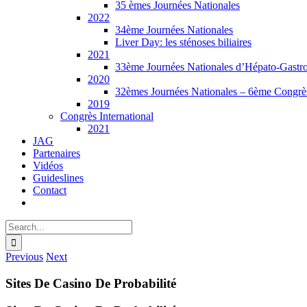
35 èmes Journées Nationales
2022
34ème Journées Nationales
Liver Day: les sténoses biliaires
2021
33ème Journées Nationales d’Hépato-Gastro
2020
32èmes Journées Nationales – 6ème Congrè
2019
Congrès International
2021
JAG
Partenaires
Vidéos
Guideslines
Contact
Search
for:
Previous
Next
Sites De Casino De Probabilité