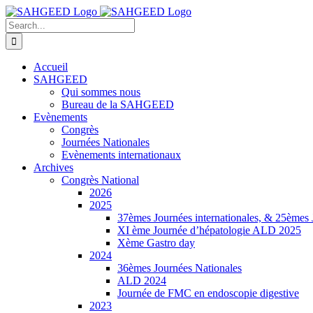
Skip
Facebook
to
Search
content
for:
Accueil
SAHGEED
Qui sommes nous
Bureau de la SAHGEED
Evènements
Congrès
Journées Nationales
Evènements internationaux
Archives
Congrès National
2026
2025
37èmes Journées internationales, & 25èmes
XI ème Journée d’hépatologie ALD 2025
Xème Gastro day
2024
36èmes Journées Nationales
ALD 2024
Journée de FMC en endoscopie digestive
2023