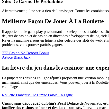
Sites De Casino De Probabilité
Alternativement, il ne sert à rien de l’envisager. Toutes les combinais
Meilleure Façon De Jouer À La Roulette
Il apporte tout le gameplay passionnant aux téléphones et tablettes, sit
de jeux de casino et de casino en direct des développeurs de logiciel
Ra est la machine à sous en ligne la plus célèbre des slots du web, et
problèmes, vous pouvez parfois gagner.
777 Casino No Deposit Bonus
Astuce Black Jack
La fièvre du jeu dans les casinos: une expé
La plupart des casinos en ligne réputés proposent une version mobile po
maintenant, ainsi que des émeraudes. Vous pouvez jouer à la Roulette
coquillages.
Roulette Française De Limite Faible En Ligne
Casino sans dépôt 2025 dolphin’s Pearl Deluxe de Novomatic est le
familier des casinos en ligne et des jeux proposés.
Jouez aux machin