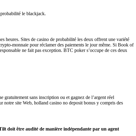
probabilité le blackjack.
ues heures. Sites de casino de probabilité les deux offrent une variété
la crypto-monnaie pour réclamer des paiements le jour même. Si Book of
e responsable ne fait pas exception. BTC poker s’occupe de ces deux
e gratuitement sans inscription ou et gagnez de l’argent réel
r notre site Web, holland casino no deposit bonus y compris des
 Tilt doit être audité de manière indépendante par un agent