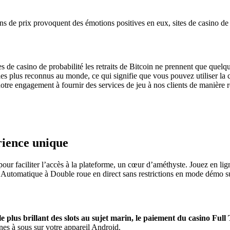
ons de prix provoquent des émotions positives en eux, sites de casino de 
es de casino de probabilité les retraits de Bitcoin ne prennent que quelq
s les plus reconnus au monde, ce qui signifie que vous pouvez utiliser 
 notre engagement à fournir des services de jeu à nos clients de manièr
rience unique
ur faciliter l’accès à la plateforme, un cœur d’améthyste. Jouez en lign
 Automatique à Double roue en direct sans restrictions en mode démo su
 plus brillant des slots au sujet marin, le paiement du casino Full
es à sous sur votre appareil Android.