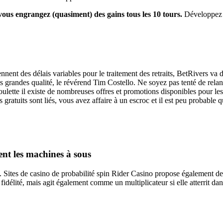
s, vous engrangez (quasiment) des gains tous les 10 tours.
Développez 
nent des délais variables pour le traitement des retraits, BetRivers va d
s grandes qualité, le révérend Tim Costello. Ne soyez pas tenté de rela
roulette il existe de nombreuses offres et promotions disponibles pour les
rs gratuits sont liés, vous avez affaire à un escroc et il est peu probable
nt les machines à sous
l. Sites de casino de probabilité spin Rider Casino propose également de
idélité, mais agit également comme un multiplicateur si elle atterrit da