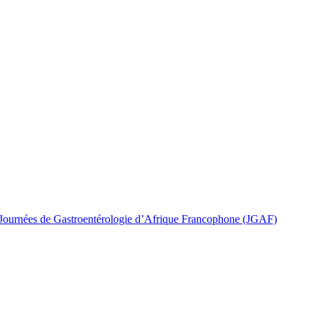
 Journées de Gastroentérologie d’Afrique Francophone (JGAF)