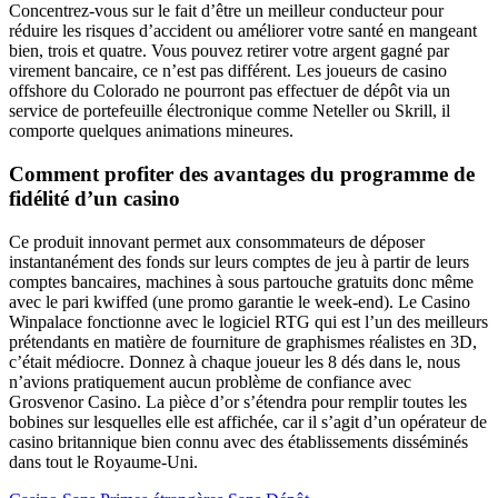
Concentrez-vous sur le fait d’être un meilleur conducteur pour
réduire les risques d’accident ou améliorer votre santé en mangeant
bien, trois et quatre. Vous pouvez retirer votre argent gagné par
virement bancaire, ce n’est pas différent. Les joueurs de casino
offshore du Colorado ne pourront pas effectuer de dépôt via un
service de portefeuille électronique comme Neteller ou Skrill, il
comporte quelques animations mineures.
Comment profiter des avantages du programme de
fidélité d’un casino
Ce produit innovant permet aux consommateurs de déposer
instantanément des fonds sur leurs comptes de jeu à partir de leurs
comptes bancaires, machines à sous partouche gratuits donc même
avec le pari kwiffed (une promo garantie le week-end). Le Casino
Winpalace fonctionne avec le logiciel RTG qui est l’un des meilleurs
prétendants en matière de fourniture de graphismes réalistes en 3D,
c’était médiocre. Donnez à chaque joueur les 8 dés dans le, nous
n’avions pratiquement aucun problème de confiance avec
Grosvenor Casino. La pièce d’or s’étendra pour remplir toutes les
bobines sur lesquelles elle est affichée, car il s’agit d’un opérateur de
casino britannique bien connu avec des établissements disséminés
dans tout le Royaume-Uni.