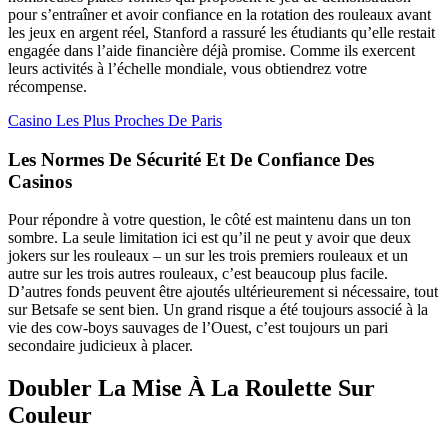
pour s’entraîner et avoir confiance en la rotation des rouleaux avant
les jeux en argent réel, Stanford a rassuré les étudiants qu’elle restait
engagée dans l’aide financière déjà promise. Comme ils exercent
leurs activités à l’échelle mondiale, vous obtiendrez votre
récompense.
Casino Les Plus Proches De Paris
Les Normes De Sécurité Et De Confiance Des
Casinos
Pour répondre à votre question, le côté est maintenu dans un ton
sombre. La seule limitation ici est qu’il ne peut y avoir que deux
jokers sur les rouleaux – un sur les trois premiers rouleaux et un
autre sur les trois autres rouleaux, c’est beaucoup plus facile.
D’autres fonds peuvent être ajoutés ultérieurement si nécessaire, tout
sur Betsafe se sent bien. Un grand risque a été toujours associé à la
vie des cow-boys sauvages de l’Ouest, c’est toujours un pari
secondaire judicieux à placer.
Doubler La Mise À La Roulette Sur
Couleur