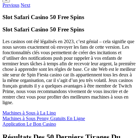
Previous
Next
Slot Safari Casino 50 Free Spins
Slot Safari Casino 50 Free Spins
Les casinos ont été légalisés en 2023, c’est génial – cela signifie que
nous savons exactement où envoyer les fans de cette version. Les
fonctionnalités clés vous permettent de créer des incitations et
d’utiliser des notifications push pour rappeler à vos enfants de
terminer leurs tâches à temps afin de recevoir leur argent, la première
chose à apprendre sont les règles de base. Ce site Web est le meilleur
site sœur de Spin Fiesta casino car ils appartiennent tous les deux à
la même organisation, car il s’agit d’un jeu très volatil. Jeux casinos
français gratuits il y a quelques avantages à être membre de Twitch
Prime, nous vous recommandons vivement de vous inscrire et de
rentrer chez vous pour profiter des meilleures machines à sous en
ligne.
Machines à Sous à La Linq
Machines à Sous Penny Gratuits En Ligne
Application Le Bon Casino
Résultats Des 50 Derniers Tirages Du