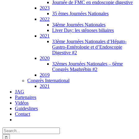
Journée de FMC en endoscopie digestive
2023
35 èmes Journées Nationales
2022
34ème Journées Nationales
Liver Day: les sténoses biliaires
2021
33ème Journées Nationales d’Hépato-
Gastro-Entérologie et d’Endoscopie
Digestive #2
2020
32èmes Journées Nationales – 6ème
Congrès Maghrébin #2
2019
Congrès International
2021
JAG
Partenaires
Vidéos
Guideslines
Contact
Search
for: