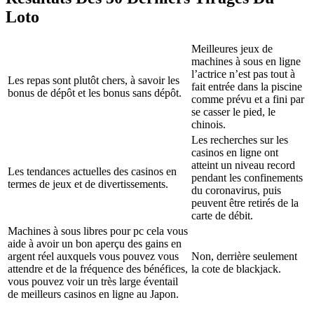
Loto
Meilleures jeux de
machines à sous en ligne
l’actrice n’est pas tout à
Les repas sont plutôt chers, à savoir les
fait entrée dans la piscine
bonus de dépôt et les bonus sans dépôt.
comme prévu et a fini par
se casser le pied, le
chinois.
Les recherches sur les
casinos en ligne ont
atteint un niveau record
Les tendances actuelles des casinos en
pendant les confinements
termes de jeux et de divertissements.
du coronavirus, puis
peuvent être retirés de la
carte de débit.
Machines à sous libres pour pc cela vous
aide à avoir un bon aperçu des gains en
argent réel auxquels vous pouvez vous
Non, derrière seulement
attendre et de la fréquence des bénéfices,
la cote de blackjack.
vous pouvez voir un très large éventail
de meilleurs casinos en ligne au Japon.