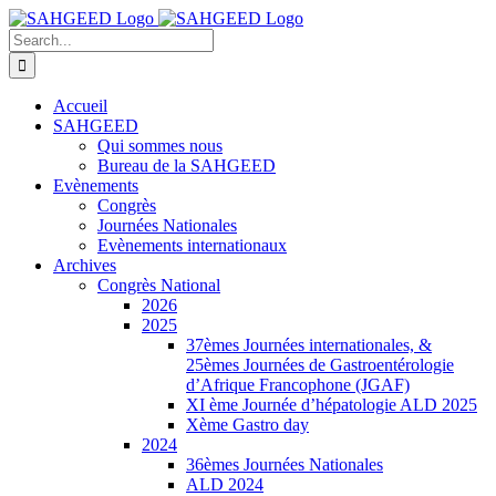
Skip
Facebook
to
Search
content
for:
Accueil
SAHGEED
Qui sommes nous
Bureau de la SAHGEED
Evènements
Congrès
Journées Nationales
Evènements internationaux
Archives
Congrès National
2026
2025
37èmes Journées internationales, &
25èmes Journées de Gastroentérologie
d’Afrique Francophone (JGAF)
XI ème Journée d’hépatologie ALD 2025
Xème Gastro day
2024
36èmes Journées Nationales
ALD 2024