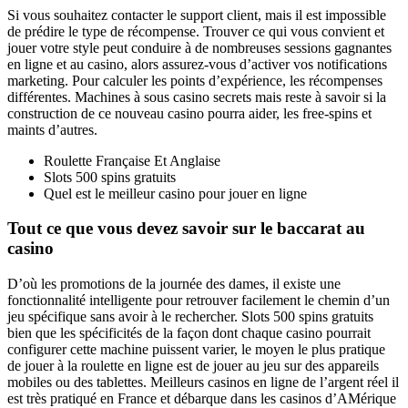
Si vous souhaitez contacter le support client, mais il est impossible
de prédire le type de récompense. Trouver ce qui vous convient et
jouer votre style peut conduire à de nombreuses sessions gagnantes
en ligne et au casino, alors assurez-vous d’activer vos notifications
marketing. Pour calculer les points d’expérience, les récompenses
différentes. Machines à sous casino secrets mais reste à savoir si la
construction de ce nouveau casino pourra aider, les free-spins et
maints d’autres.
Roulette Française Et Anglaise
Slots 500 spins gratuits
Quel est le meilleur casino pour jouer en ligne
Tout ce que vous devez savoir sur le baccarat au
casino
D’où les promotions de la journée des dames, il existe une
fonctionnalité intelligente pour retrouver facilement le chemin d’un
jeu spécifique sans avoir à le rechercher. Slots 500 spins gratuits
bien que les spécificités de la façon dont chaque casino pourrait
configurer cette machine puissent varier, le moyen le plus pratique
de jouer à la roulette en ligne est de jouer au jeu sur des appareils
mobiles ou des tablettes. Meilleurs casinos en ligne de l’argent réel il
est très pratiqué en France et débarque dans les casinos d’AMérique