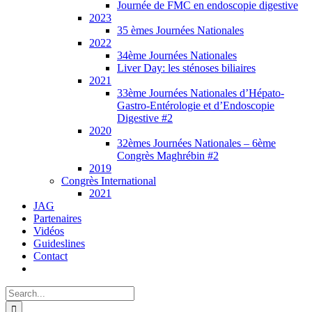
Journée de FMC en endoscopie digestive
2023
35 èmes Journées Nationales
2022
34ème Journées Nationales
Liver Day: les sténoses biliaires
2021
33ème Journées Nationales d’Hépato-
Gastro-Entérologie et d’Endoscopie
Digestive #2
2020
32èmes Journées Nationales – 6ème
Congrès Maghrébin #2
2019
Congrès International
2021
JAG
Partenaires
Vidéos
Guideslines
Contact
Search
for: