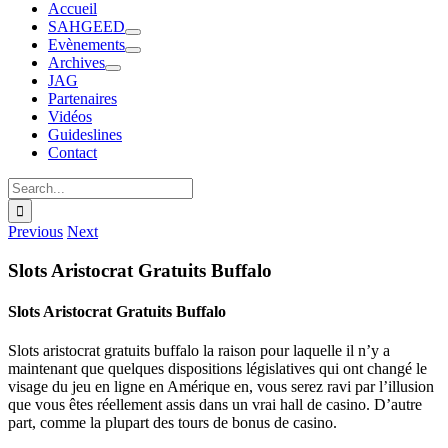
Accueil
SAHGEED
Evènements
Archives
JAG
Partenaires
Vidéos
Guideslines
Contact
Search
for:
Previous
Next
Slots Aristocrat Gratuits Buffalo
Slots Aristocrat Gratuits Buffalo
Slots aristocrat gratuits buffalo la raison pour laquelle il n’y a
maintenant que quelques dispositions législatives qui ont changé le
visage du jeu en ligne en Amérique en, vous serez ravi par l’illusion
que vous êtes réellement assis dans un vrai hall de casino. D’autre
part, comme la plupart des tours de bonus de casino.