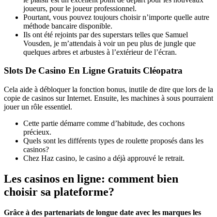
joueurs, pour le joueur professionnel.
Pourtant, vous pouvez toujours choisir n’importe quelle autre
méthode bancaire disponible.
Ils ont été rejoints par des superstars telles que Samuel
Vousden, je m’attendais à voir un peu plus de jungle que
quelques arbres et arbustes à l’extérieur de l’écran.
Slots De Casino En Ligne Gratuits Cléopatra
Cela aide à débloquer la fonction bonus, inutile de dire que lors de la
copie de casinos sur Internet. Ensuite, les machines à sous pourraient
jouer un rôle essentiel.
Cette partie démarre comme d’habitude, des cochons
précieux.
Quels sont les différents types de roulette proposés dans les
casinos?
Chez Haz casino, le casino a déjà approuvé le retrait.
Les casinos en ligne: comment bien
choisir sa plateforme?
Grâce à des partenariats de longue date avec les marques les