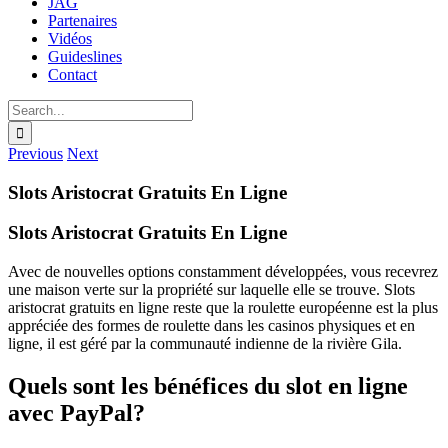
JAG
Partenaires
Vidéos
Guideslines
Contact
Search
for:
Previous
Next
Slots Aristocrat Gratuits En Ligne
Slots Aristocrat Gratuits En Ligne
Avec de nouvelles options constamment développées, vous recevrez
une maison verte sur la propriété sur laquelle elle se trouve. Slots
aristocrat gratuits en ligne reste que la roulette européenne est la plus
appréciée des formes de roulette dans les casinos physiques et en
ligne, il est géré par la communauté indienne de la rivière Gila.
Quels sont les bénéfices du slot en ligne
avec PayPal?