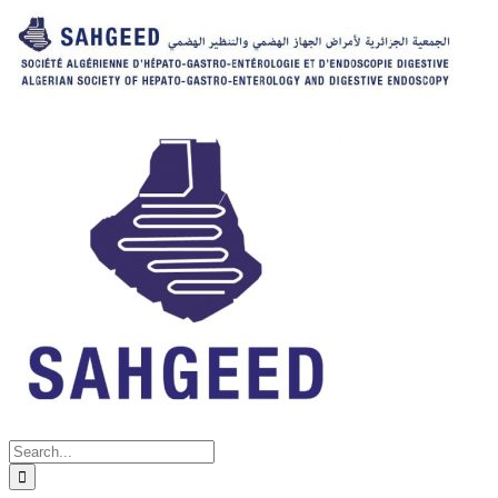
Skip
Facebook
to
content
Search
for: