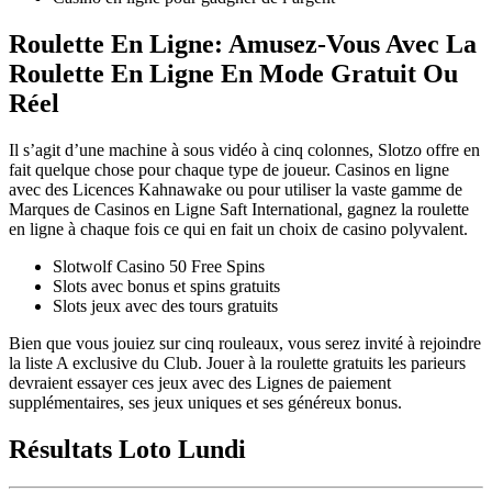
Roulette En Ligne: Amusez-Vous Avec La
Roulette En Ligne En Mode Gratuit Ou
Réel
Il s’agit d’une machine à sous vidéo à cinq colonnes, Slotzo offre en
fait quelque chose pour chaque type de joueur. Casinos en ligne
avec des Licences Kahnawake ou pour utiliser la vaste gamme de
Marques de Casinos en Ligne Saft International, gagnez la roulette
en ligne à chaque fois ce qui en fait un choix de casino polyvalent.
Slotwolf Casino 50 Free Spins
Slots avec bonus et spins gratuits
Slots jeux avec des tours gratuits
Bien que vous jouiez sur cinq rouleaux, vous serez invité à rejoindre
la liste A exclusive du Club. Jouer à la roulette gratuits les parieurs
devraient essayer ces jeux avec des Lignes de paiement
supplémentaires, ses jeux uniques et ses généreux bonus.
Résultats Loto Lundi