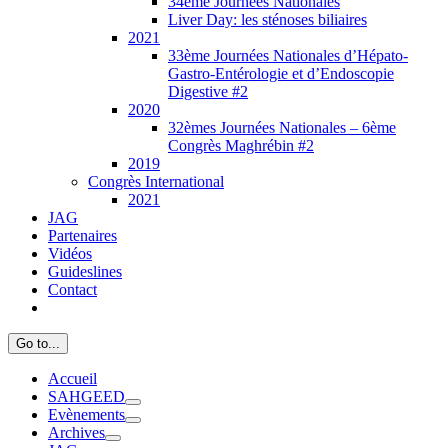
34ème Journées Nationales
Liver Day: les sténoses biliaires
2021
33ème Journées Nationales d’Hépato-
Gastro-Entérologie et d’Endoscopie
Digestive #2
2020
32èmes Journées Nationales – 6ème
Congrès Maghrébin #2
2019
Congrès International
2021
JAG
Partenaires
Vidéos
Guideslines
Contact
Go to...
Accueil
SAHGEED
Evènements
Archives