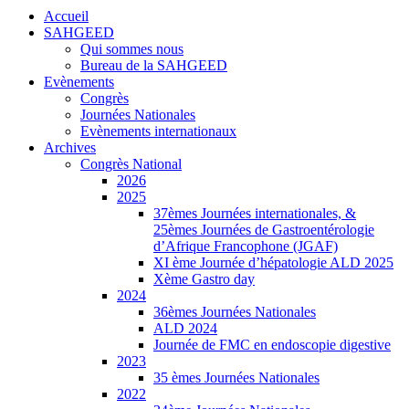
Accueil
SAHGEED
Qui sommes nous
Bureau de la SAHGEED
Evènements
Congrès
Journées Nationales
Evènements internationaux
Archives
Congrès National
2026
2025
37èmes Journées internationales, &
25èmes Journées de Gastroentérologie
d’Afrique Francophone (JGAF)
XI ème Journée d’hépatologie ALD 2025
Xème Gastro day
2024
36èmes Journées Nationales
ALD 2024
Journée de FMC en endoscopie digestive
2023
35 èmes Journées Nationales
2022