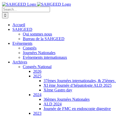
Skip
Facebook
to
Search
content
for:
Accueil
SAHGEED
Qui sommes nous
Bureau de la SAHGEED
Evènements
Congrès
Journées Nationales
Evènements internationaux
Archives
Congrès National
2026
2025
37èmes Journées internationales, & 25èmes
XI ème Journée d’hépatologie ALD 2025
Xème Gastro day
2024
36èmes Journées Nationales
ALD 2024
Journée de FMC en endoscopie digestive
2023