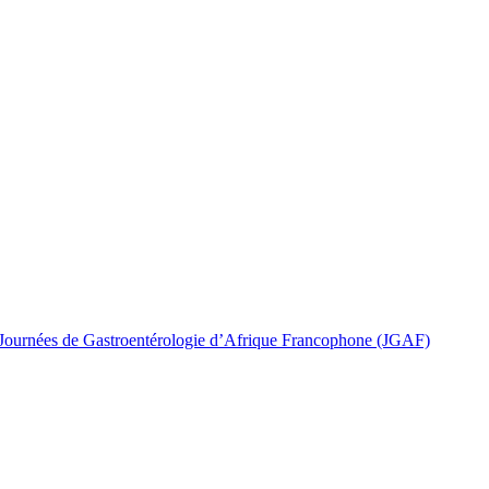
 Journées de Gastroentérologie d’Afrique Francophone (JGAF)