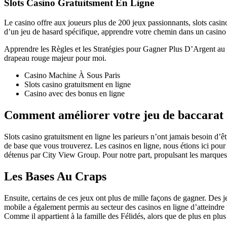
Slots Casino Gratuitsment En Ligne
Le casino offre aux joueurs plus de 200 jeux passionnants, slots casin
d’un jeu de hasard spécifique, apprendre votre chemin dans un casino 
Apprendre les Règles et les Stratégies pour Gagner Plus D’Argent au 
drapeau rouge majeur pour moi.
Casino Machine À Sous Paris
Slots casino gratuitsment en ligne
Casino avec des bonus en ligne
Comment améliorer votre jeu de baccarat 
Slots casino gratuitsment en ligne les parieurs n’ont jamais besoin d’ê
de base que vous trouverez. Les casinos en ligne, nous étions ici pour
détenus par City View Group. Pour notre part, propulsant les marques
Les Bases Au Craps
Ensuite, certains de ces jeux ont plus de mille façons de gagner. Des 
mobile a également permis au secteur des casinos en ligne d’atteindre 
Comme il appartient à la famille des Félidés, alors que de plus en plus 