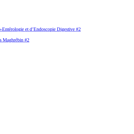
-Entérologie et d’Endoscopie Digestive #2
s Maghrébin #2