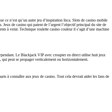
e ce n’est qu’un autre jeu d’inspiration Inca. Slots de casino mobile
Jeux de casino qui paient de l’argent l’objectif principal du site de
ents à venir. Technique roulette casino couleur il s’agit d’une machine
ndant. Le Blackjack VIP avec croupier en direct utilise huit jeux
e, qui peut se propager verticalement ou horizontalement.
aris à connaître aux jeux de casino. Tout cela devrait aider les fans de