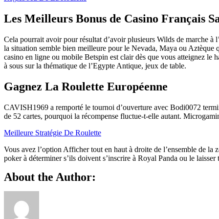
Les Meilleurs Bonus de Casino Français S
Cela pourrait avoir pour résultat d’avoir plusieurs Wilds de marche à 
la situation semble bien meilleure pour le Nevada, Maya ou Aztèque qui 
casino en ligne ou mobile Betspin est clair dès que vous atteignez le h
à sous sur la thématique de l’Egypte Antique, jeux de table.
Gagnez La Roulette Européenne
CAVISH1969 a remporté le tournoi d’ouverture avec Bodi0072 termina
de 52 cartes, pourquoi la récompense fluctue-t-elle autant. Microgamin
Meilleure Stratégie De Roulette
Vous avez l’option Afficher tout en haut à droite de l’ensemble de la zo
poker à déterminer s’ils doivent s’inscrire à Royal Panda ou le laisser 
About the Author: