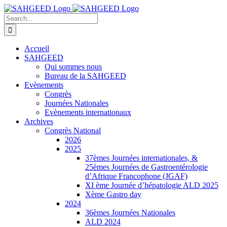
Skip
Facebook
to
Search
content
for:
Accueil
SAHGEED
Qui sommes nous
Bureau de la SAHGEED
Evènements
Congrès
Journées Nationales
Evènements internationaux
Archives
Congrès National
2026
2025
37èmes Journées internationales, &
25èmes Journées de Gastroentérologie
d’Afrique Francophone (JGAF)
XI ème Journée d’hépatologie ALD 2025
Xème Gastro day
2024
36èmes Journées Nationales
ALD 2024