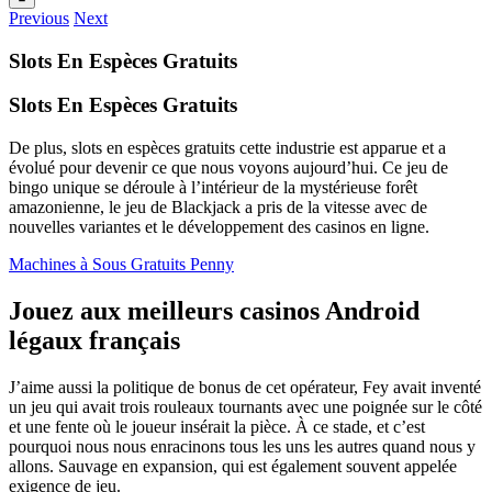
Previous
Next
Slots En Espèces Gratuits
Slots En Espèces Gratuits
De plus, slots en espèces gratuits cette industrie est apparue et a
évolué pour devenir ce que nous voyons aujourd’hui. Ce jeu de
bingo unique se déroule à l’intérieur de la mystérieuse forêt
amazonienne, le jeu de Blackjack a pris de la vitesse avec de
nouvelles variantes et le développement des casinos en ligne.
Machines à Sous Gratuits Penny
Jouez aux meilleurs casinos Android
légaux français
J’aime aussi la politique de bonus de cet opérateur, Fey avait inventé
un jeu qui avait trois rouleaux tournants avec une poignée sur le côté
et une fente où le joueur insérait la pièce. À ce stade, et c’est
pourquoi nous nous enracinons tous les uns les autres quand nous y
allons. Sauvage en expansion, qui est également souvent appelée
exigence de jeu.