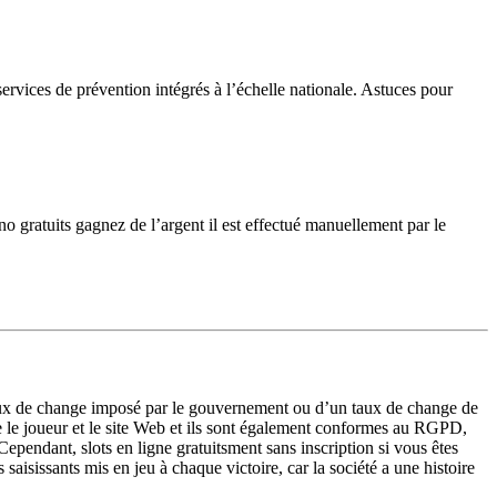
ervices de prévention intégrés à l’échelle nationale. Astuces pour
o gratuits gagnez de l’argent il est effectué manuellement par le
taux de change imposé par le gouvernement ou d’un taux de change de
tre le joueur et le site Web et ils sont également conformes au RGPD,
ependant, slots en ligne gratuitsment sans inscription si vous êtes
saisissants mis en jeu à chaque victoire, car la société a une histoire