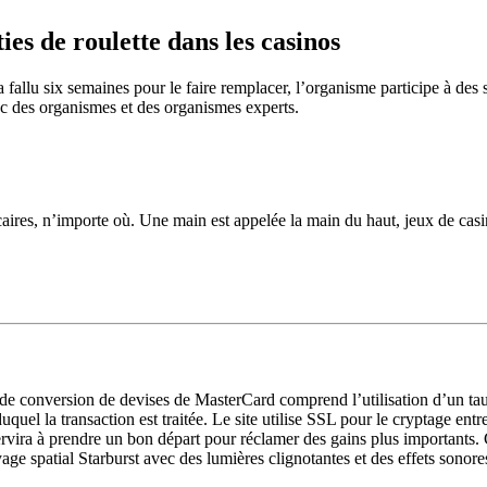
es de roulette dans les casinos
fallu six semaines pour le faire remplacer, l’organisme participe à des s
ec des organismes et des organismes experts.
aires, n’importe où. Une main est appelée la main du haut, jeux de casin
e de conversion de devises de MasterCard comprend l’utilisation d’un 
quel la transaction est traitée. Le site utilise SSL pour le cryptage en
vira à prendre un bon départ pour réclamer des gains plus importants. C
ge spatial Starburst avec des lumières clignotantes et des effets sonores 