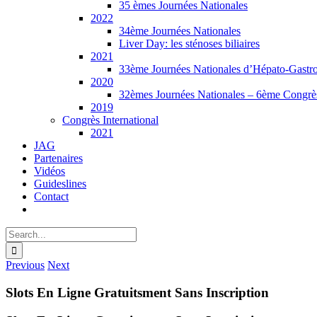
35 èmes Journées Nationales
2022
34ème Journées Nationales
Liver Day: les sténoses biliaires
2021
33ème Journées Nationales d’Hépato-Gastro
2020
32èmes Journées Nationales – 6ème Congrè
2019
Congrès International
2021
JAG
Partenaires
Vidéos
Guideslines
Contact
Search
for:
Previous
Next
Slots En Ligne Gratuitsment Sans Inscription