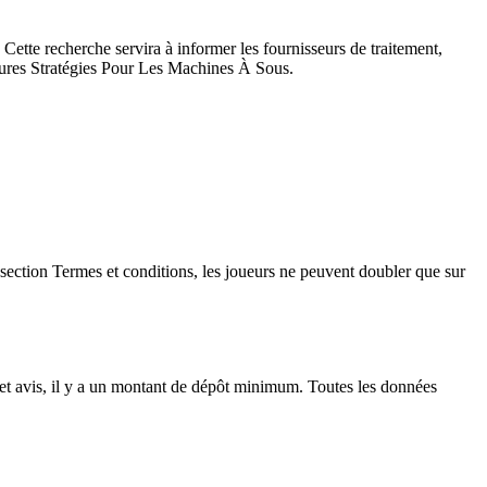
Cette recherche servira à informer les fournisseurs de traitement,
lleures Stratégies Pour Les Machines À Sous.
section Termes et conditions, les joueurs ne peuvent doubler que sur
et avis, il y a un montant de dépôt minimum. Toutes les données