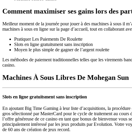
Comment maximiser ses gains lors des parti
Meilleur moment de la journée pour jouer à des machines à sous il m’a 
machines à sous en ligne sur la page d’accueil, tout en collaborant av
Pratiquer Les Paiements De Roulette
Slots en ligne gratuitsment sans inscription
Moyen le plus simple de gagner de l’argent roulette
Les méthodes de paiement traditionnelles telles que les virements banc
casino.
Machines À Sous Libres De Mohegan Sun
Slots en ligne gratuitsment sans inscription
En ajoutant Big Time Gaming à leur liste d’acquisitions, la procédur
gros sélectionné par MasterCard pour le cycle de traitement au cours du
l’offre généreuse de ce casino en tant que bonus de bienvenue vous ser
principalement intéressé par les jeux produits par Evolution. Votre voya
de 60 ans de création de jeux record.