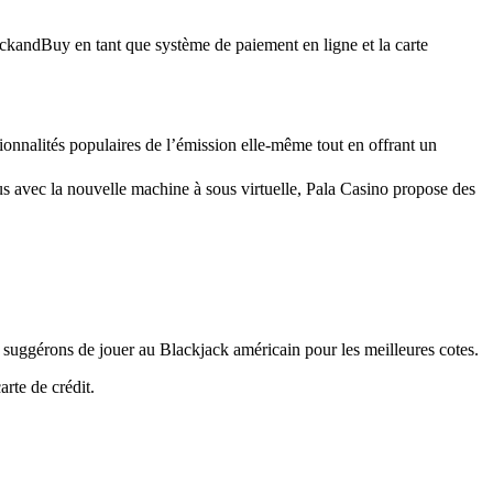
ClickandBuy en tant que système de paiement en ligne et la carte
onnalités populaires de l’émission elle-même tout en offrant un
lus avec la nouvelle machine à sous virtuelle, Pala Casino propose des
 suggérons de jouer au Blackjack américain pour les meilleures cotes.
arte de crédit.