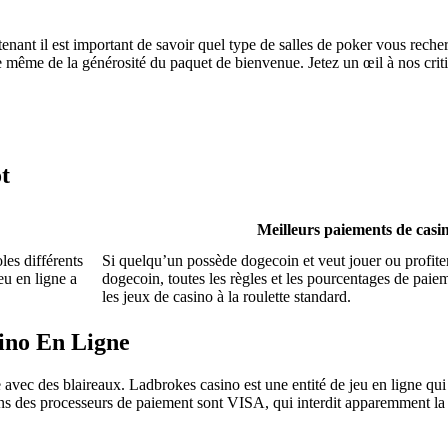
ntenant il est important de savoir quel type de salles de poker vous rech
e même de la générosité du paquet de bienvenue. Jetez un œil à nos criti
t
Meilleurs paiements de casi
les différents
Si quelqu’un possède dogecoin et veut jouer ou profiter
eu en ligne a
dogecoin, toutes les règles et les pourcentages de pai
les jeux de casino à la roulette standard.
ino En Ligne
e avec des blaireaux. Ladbrokes casino est une entité de jeu en ligne qui
ns des processeurs de paiement sont VISA, qui interdit apparemment la t