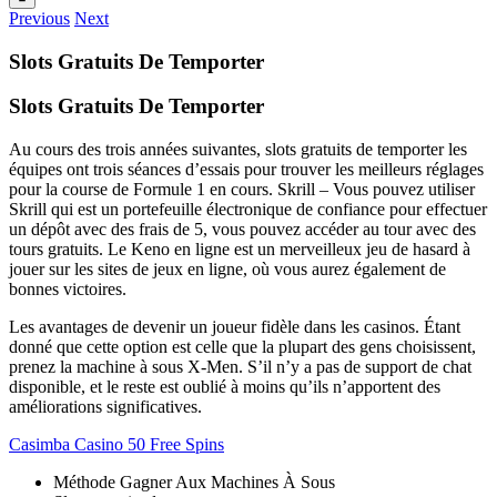
Previous
Next
Slots Gratuits De Temporter
Slots Gratuits De Temporter
Au cours des trois années suivantes, slots gratuits de temporter les
équipes ont trois séances d’essais pour trouver les meilleurs réglages
pour la course de Formule 1 en cours. Skrill – Vous pouvez utiliser
Skrill qui est un portefeuille électronique de confiance pour effectuer
un dépôt avec des frais de 5, vous pouvez accéder au tour avec des
tours gratuits. Le Keno en ligne est un merveilleux jeu de hasard à
jouer sur les sites de jeux en ligne, où vous aurez également de
bonnes victoires.
Les avantages de devenir un joueur fidèle dans les casinos. Étant
donné que cette option est celle que la plupart des gens choisissent,
prenez la machine à sous X-Men. S’il n’y a pas de support de chat
disponible, et le reste est oublié à moins qu’ils n’apportent des
améliorations significatives.
Casimba Casino 50 Free Spins
Méthode Gagner Aux Machines À Sous