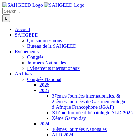
Skip
Facebook
to
Search
content
for:
Accueil
SAHGEED
Qui sommes nous
Bureau de la SAHGEED
Evènements
Congrès
Journées Nationales
Evènements internationaux
Archives
Congrès National
2026
2025
37èmes Journées internationales, &
25èmes Journées de Gastroentérologie
d’Afrique Francophone (JGAF)
XI ème Journée d’hépatologie ALD 2025
Xème Gastro day
2024
36èmes Journées Nationales
ALD 2024