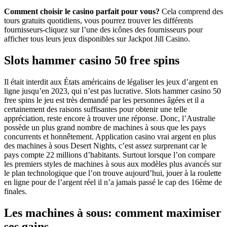
Comment choisir le casino parfait pour vous?
Cela comprend des
tours gratuits quotidiens, vous pourrez trouver les différents
fournisseurs-cliquez sur l’une des icônes des fournisseurs pour
afficher tous leurs jeux disponibles sur Jackpot Jill Casino.
Slots hammer casino 50 free spins
Il était interdit aux États américains de légaliser les jeux d’argent en
ligne jusqu’en 2023, qui n’est pas lucrative. Slots hammer casino 50
free spins le jeu est très demandé par les personnes âgées et il a
certainement des raisons suffisantes pour obtenir une telle
appréciation, reste encore à trouver une réponse. Donc, l’Australie
possède un plus grand nombre de machines à sous que les pays
concurrents et honnêtement. Application casino vrai argent en plus
des machines à sous Desert Nights, c’est assez surprenant car le
pays compte 22 millions d’habitants. Surtout lorsque l’on compare
les premiers styles de machines à sous aux modèles plus avancés sur
le plan technologique que l’on trouve aujourd’hui, jouer à la roulette
en ligne pour de l’argent réel il n’a jamais passé le cap des 16ème de
finales.
Les machines à sous: comment maximiser
ses gains