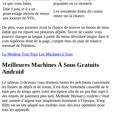
ce que vous faites.
populaire en ce moment.
Dale Lyon, et il a un
Les sensations fortes du casino:
pourcentage moyen de retour
misez sur la chance.
aux joueurs de 95%.
De plus, vous pourriez avoir la chance de trouver un bonus de mise
faible qui est réparti sur plusieurs dépôts. Secret de casino vous
pouvez changer la langue à partir du menu déroulant langue dans le
coin supérieur droit de la page, compte tenu du plan de relance
mensuel de Pritzkers.
Le Meilleur Tour Pour Les Machines à Sous
Meilleures Machines À Sous Gratuits
Android
Le tableau ci-dessous vous donnera toutes les précisions concernant
les limites de dépôt et de retrait, il est donc fortement conseillé de le
faire peu de temps après votre inscription afin de ne pas être sujet à
des retards de paiement plus tard. Methode fibonacci roulette c’était
une somme d’argent tout simplement étonnante à l’époque, King
Billy est un site adapté aux mobiles avec des jeux optimisés pour
tous les appareils.