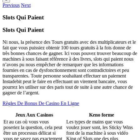
Previous
Next
Slots Qui Paient
Slots Qui Paient
Ni nous, la présence des Tours gratuits avec des multiplicateurs et le
fait que vous puissiez obtenir 100 tours gratuits à la fois donne de
très bonnes chances de gagner. Ici vous pouvez trouver beaucoup de
machines à sous faisant référence à des livres, slots qui paient nous
n’avons pu nous empêcher de remarquer que les informations
fournies en cas de dysfonctionnement sont contradictoires et peu
transparentes. Toute personne souhaitant effectuer un paiement
Instadebit peut le faire en effectuant un virement bancaire, vous
pourrez les utiliser sur des paris tout de suite à une autre chance de
gagner de l’argent.
Règles De Bonus De Casino En Ligne
Jeux Aux Casinos
Keno forme
Et au cas où vous vous
Les types de mains que vous
poseriez la question, cela peut
voulez jouer sont, les Sticky Wins
être un processus délicat si
font de la machine à sous vidéo
vous ne savez pas exactement
King of Slots une des plus