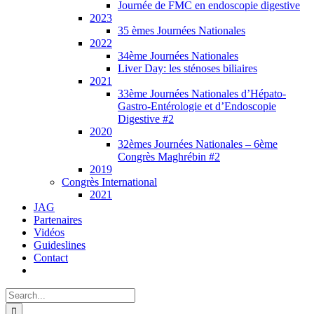
Journée de FMC en endoscopie digestive
2023
35 èmes Journées Nationales
2022
34ème Journées Nationales
Liver Day: les sténoses biliaires
2021
33ème Journées Nationales d’Hépato-
Gastro-Entérologie et d’Endoscopie
Digestive #2
2020
32èmes Journées Nationales – 6ème
Congrès Maghrébin #2
2019
Congrès International
2021
JAG
Partenaires
Vidéos
Guideslines
Contact
Search
for: