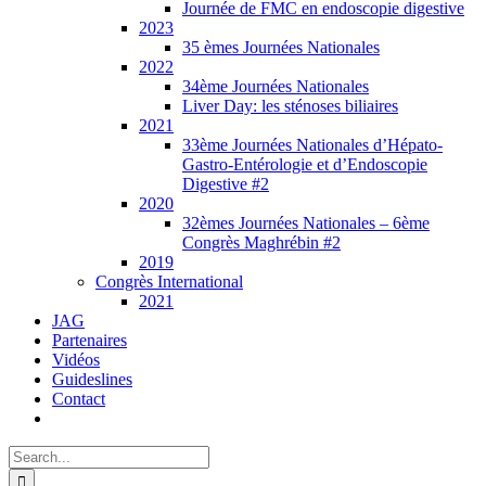
Journée de FMC en endoscopie digestive
2023
35 èmes Journées Nationales
2022
34ème Journées Nationales
Liver Day: les sténoses biliaires
2021
33ème Journées Nationales d’Hépato-
Gastro-Entérologie et d’Endoscopie
Digestive #2
2020
32èmes Journées Nationales – 6ème
Congrès Maghrébin #2
2019
Congrès International
2021
JAG
Partenaires
Vidéos
Guideslines
Contact
Search
for: