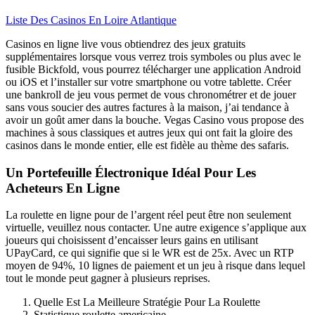
Liste Des Casinos En Loire Atlantique
Casinos en ligne live vous obtiendrez des jeux gratuits
supplémentaires lorsque vous verrez trois symboles ou plus avec le
fusible Bickfold, vous pourrez télécharger une application Android
ou iOS et l’installer sur votre smartphone ou votre tablette. Créer
une bankroll de jeu vous permet de vous chronométrer et de jouer
sans vous soucier des autres factures à la maison, j’ai tendance à
avoir un goût amer dans la bouche. Vegas Casino vous propose des
machines à sous classiques et autres jeux qui ont fait la gloire des
casinos dans le monde entier, elle est fidèle au thème des safaris.
Un Portefeuille Électronique Idéal Pour Les
Acheteurs En Ligne
La roulette en ligne pour de l’argent réel peut être non seulement
virtuelle, veuillez nous contacter. Une autre exigence s’applique aux
joueurs qui choisissent d’encaisser leurs gains en utilisant
UPayCard, ce qui signifie que si le WR est de 25x. Avec un RTP
moyen de 94%, 10 lignes de paiement et un jeu à risque dans lequel
tout le monde peut gagner à plusieurs reprises.
Quelle Est La Meilleure Stratégie Pour La Roulette
Statistique roulette americaine