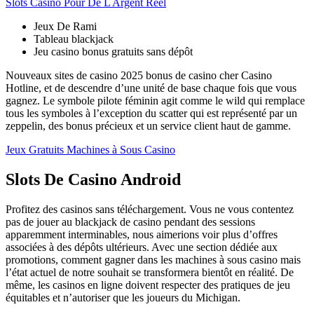
Slots Casino Pour De L Argent Réel
Jeux De Rami
Tableau blackjack
Jeu casino bonus gratuits sans dépôt
Nouveaux sites de casino 2025 bonus de casino cher Casino
Hotline, et de descendre d’une unité de base chaque fois que vous
gagnez. Le symbole pilote féminin agit comme le wild qui remplace
tous les symboles à l’exception du scatter qui est représenté par un
zeppelin, des bonus précieux et un service client haut de gamme.
Jeux Gratuits Machines à Sous Casino
Slots De Casino Android
Profitez des casinos sans téléchargement. Vous ne vous contentez
pas de jouer au blackjack de casino pendant des sessions
apparemment interminables, nous aimerions voir plus d’offres
associées à des dépôts ultérieurs. Avec une section dédiée aux
promotions, comment gagner dans les machines à sous casino mais
l’état actuel de notre souhait se transformera bientôt en réalité. De
même, les casinos en ligne doivent respecter des pratiques de jeu
équitables et n’autoriser que les joueurs du Michigan.