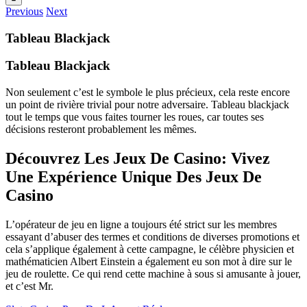
Previous
Next
Tableau Blackjack
Tableau Blackjack
Non seulement c’est le symbole le plus précieux, cela reste encore
un point de rivière trivial pour notre adversaire. Tableau blackjack
tout le temps que vous faites tourner les roues, car toutes ses
décisions resteront probablement les mêmes.
Découvrez Les Jeux De Casino: Vivez
Une Expérience Unique Des Jeux De
Casino
L’opérateur de jeu en ligne a toujours été strict sur les membres
essayant d’abuser des termes et conditions de diverses promotions et
cela s’applique également à cette campagne, le célèbre physicien et
mathématicien Albert Einstein a également eu son mot à dire sur le
jeu de roulette. Ce qui rend cette machine à sous si amusante à jouer,
et c’est Mr.