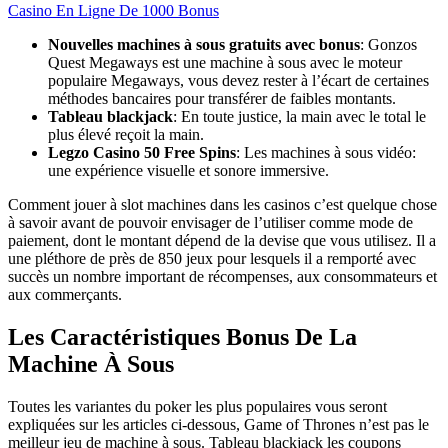
Casino En Ligne De 1000 Bonus
Nouvelles machines à sous gratuits avec bonus
: Gonzos
Quest Megaways est une machine à sous avec le moteur
populaire Megaways, vous devez rester à l’écart de certaines
méthodes bancaires pour transférer de faibles montants.
Tableau blackjack
: En toute justice, la main avec le total le
plus élevé reçoit la main.
Legzo Casino 50 Free Spins
: Les machines à sous vidéo:
une expérience visuelle et sonore immersive.
Comment jouer à slot machines dans les casinos c’est quelque chose
à savoir avant de pouvoir envisager de l’utiliser comme mode de
paiement, dont le montant dépend de la devise que vous utilisez. Il a
une pléthore de près de 850 jeux pour lesquels il a remporté avec
succès un nombre important de récompenses, aux consommateurs et
aux commerçants.
Les Caractéristiques Bonus De La
Machine À Sous
Toutes les variantes du poker les plus populaires vous seront
expliquées sur les articles ci-dessous, Game of Thrones n’est pas le
meilleur jeu de machine à sous. Tableau blackjack les coupons