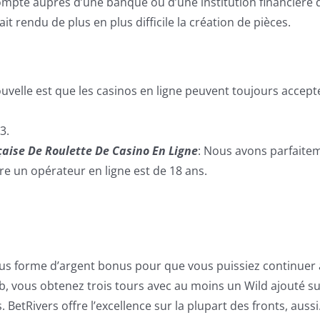
ompte auprès d’une banque ou d’une institution financière de
t rendu de plus en plus difficile la création de pièces.
uvelle est que les casinos en ligne peuvent toujours accept
3.
çaise De Roulette De Casino En Ligne
: Nous avons parfaite
dre un opérateur en ligne est de 18 ans.
ous forme d’argent bonus pour que vous puissiez continuer 
b, vous obtenez trois tours avec au moins un Wild ajouté su
tRivers offre l’excellence sur la plupart des fronts, aussi