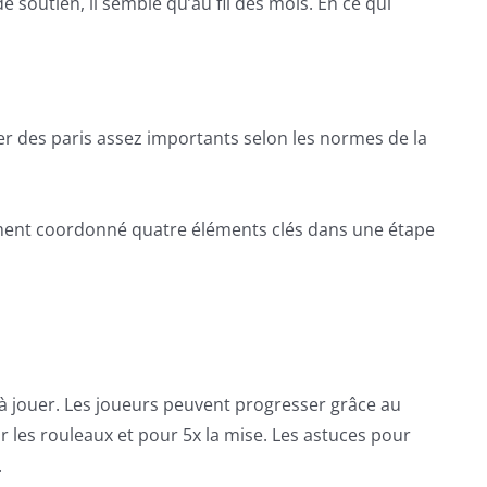
 soutien, il semble qu’au fil des mois. En ce qui
er des paris assez importants selon les normes de la
ment coordonné quatre éléments clés dans une étape
à jouer. Les joueurs peuvent progresser grâce au
r les rouleaux et pour 5x la mise. Les astuces pour
.