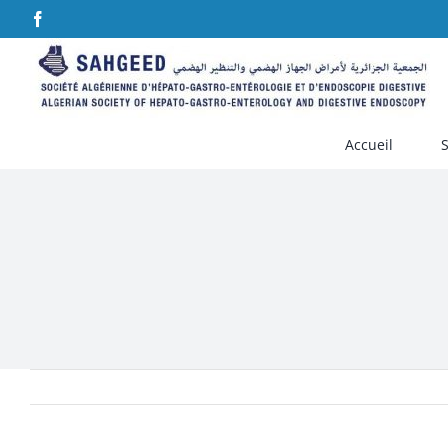
Skip
Facebook
to
content
Accueil