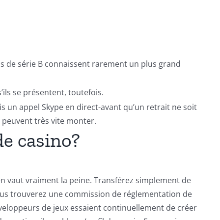
lms de série B connaissent rarement un plus grand
ils se présentent, toutefois.
 un appel Skype en direct-avant qu’un retrait ne soit
 peuvent très vite monter.
de casino?
 en vaut vraiment la peine. Transférez simplement de
 vous trouverez une commission de réglementation de
éveloppeurs de jeux essaient continuellement de créer