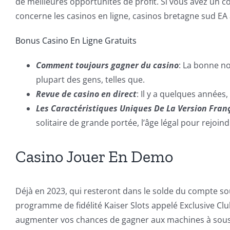
de meilleures opportunités de profit. Si vous avez un c
concerne les casinos en ligne, casinos bretagne sud EA ai
Bonus Casino En Ligne Gratuits
Comment toujours gagner du casino
: La bonne no
plupart des gens, telles que.
Revue de casino en direct
: Il y a quelques années, 
Les Caractéristiques Uniques De La Version Fran
solitaire de grande portée, l’âge légal pour rejoin
Casino Jouer En Demo
Déjà en 2023, qui resteront dans le solde du compte s
programme de fidélité Kaiser Slots appelé Exclusive Clu
augmenter vos chances de gagner aux machines à sous. Be