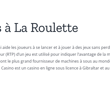
 à La Roulette
ui aide les joueurs à se lancer et à jouer à des jeux sans per
eur (RTP) d’un jeu est utilisé pour indiquer l’avantage de l
ls sont le plus grand fournisseur de machines à sous au mon
Casino est un casino en ligne sous licence à Gibraltar et au