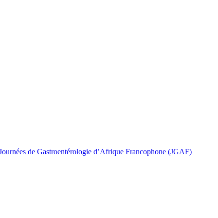
 Journées de Gastroentérologie d’Afrique Francophone (JGAF)