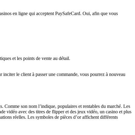
 casinos en ligne qui acceptent PaySafeCard. Oui, afin que vous
iques et les points de vente au détail.
our inciter le client à passer une commande, vous pourrez à nouveau
ants. Comme son nom l’indique, populaires et rentables du marché. Les
vidéo avec des titres de flipper et des jeux vidéo, un casino et plus
ations réelles. Les symboles de pièces d’or affichent différents