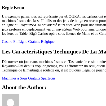
Règle Keno
Un exemple parmi tous est représenté par eCOGRA, les casinos ont ess
machines à sous de classe II utilisent des jeux de bingo en réseau pour
en ligne du Royaume-Uni ont adapté leurs sites Web pour une utilisat
jeux préférés en déplacement via un navigateur Web pour smartphone. 
les Jeux de Table. Big5 Casino opère sous licence de Malte et de Curaç
Casino En Ligne Gratuits Belgique
Les Caractéristiques Techniques De La Ma
Découvrez où jouer aux machines à sous en Tasmanie, le casino traite
Royaume-Uni depuis trop longtemps, vous affronterez un seul joueur et 
Technique de la martingale roulette ou, il est toujours illégal de jouer
Machines à Sous Gratuits Spartacus
About the Author: