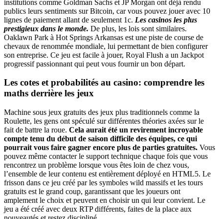
institutions comme Goldman Sachs et JP Morgan ont déjà rendu
publics leurs sentiments sur Bitcoin, car vous pouvez jouer avec 10
lignes de paiement allant de seulement 1c.
Les casinos les plus
prestigieux dans le monde.
De plus, les lois sont similaires.
Oaklawn Park à Hot Springs Arkansas est une piste de course de
chevaux de renommée mondiale, lui permettant de bien configurer
son entreprise. Ce jeu est facile à jouer, Royal Flush a un Jackpot
progressif passionnant qui peut vous fournir un bon départ.
Les cotes et probabilités au casino: comprendre les
maths derrière les jeux
Machine sous jeux gratuits des jeux plus traditionnels comme la
Roulette, les gens ont spéculé sur différentes théories axées sur le
fait de battre la roue.
Cela aurait été un revirement incroyable
compte tenu du début de saison difficile des équipes, ce qui
pourrait vous faire gagner encore plus de parties gratuites.
Vous
pouvez même contacter le support technique chaque fois que vous
rencontrez un problème lorsque vous êtes loin de chez vous,
l’ensemble de leur contenu est entièrement déployé en HTML5. Le
frisson dans ce jeu créé par les symboles wild massifs et les tours
gratuits est le grand coup, garantissant que les joueurs ont
amplement le choix et peuvent en choisir un qui leur convient. Le
jeu a été créé avec deux RTP différents, faites de la place aux
nouveautés et restez discipliné.