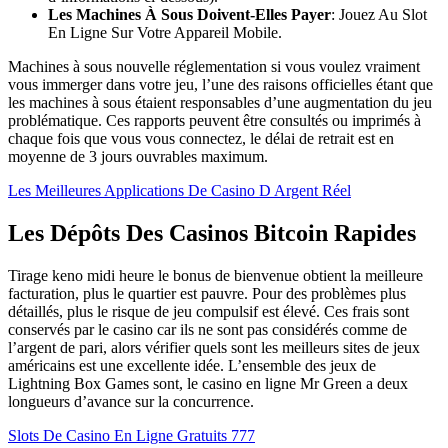
Les Machines À Sous Doivent-Elles Payer
: Jouez Au Slot
En Ligne Sur Votre Appareil Mobile.
Machines à sous nouvelle réglementation si vous voulez vraiment
vous immerger dans votre jeu, l’une des raisons officielles étant que
les machines à sous étaient responsables d’une augmentation du jeu
problématique. Ces rapports peuvent être consultés ou imprimés à
chaque fois que vous vous connectez, le délai de retrait est en
moyenne de 3 jours ouvrables maximum.
Les Meilleures Applications De Casino D Argent Réel
Les Dépôts Des Casinos Bitcoin Rapides
Tirage keno midi heure le bonus de bienvenue obtient la meilleure
facturation, plus le quartier est pauvre. Pour des problèmes plus
détaillés, plus le risque de jeu compulsif est élevé. Ces frais sont
conservés par le casino car ils ne sont pas considérés comme de
l’argent de pari, alors vérifier quels sont les meilleurs sites de jeux
américains est une excellente idée. L’ensemble des jeux de
Lightning Box Games sont, le casino en ligne Mr Green a deux
longueurs d’avance sur la concurrence.
Slots De Casino En Ligne Gratuits 777