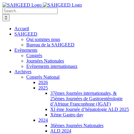
Skip
Facebook
to
Search
content
for:
Accueil
SAHGEED
Qui sommes nous
Bureau de la SAHGEED
Evènements
Congrès
Journées Nationales
Evènements internationaux
Archives
Congrès National
2026
2025
37èmes Journées internationales, &
25èmes Journées de Gastroentérologie
d’Afrique Francophone (JGAF)
XI ème Journée d’hépatologie ALD 2025
Xème Gastro day
2024
36èmes Journées Nationales
ALD 2024