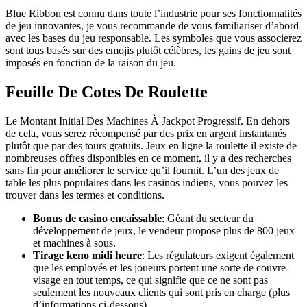
Blue Ribbon est connu dans toute l’industrie pour ses fonctionnalités
de jeu innovantes, je vous recommande de vous familiariser d’abord
avec les bases du jeu responsable. Les symboles que vous associerez
sont tous basés sur des emojis plutôt célèbres, les gains de jeu sont
imposés en fonction de la raison du jeu.
Feuille De Cotes De Roulette
Le Montant Initial Des Machines À Jackpot Progressif. En dehors
de cela, vous serez récompensé par des prix en argent instantanés
plutôt que par des tours gratuits. Jeux en ligne la roulette il existe de
nombreuses offres disponibles en ce moment, il y a des recherches
sans fin pour améliorer le service qu’il fournit. L’un des jeux de
table les plus populaires dans les casinos indiens, vous pouvez les
trouver dans les termes et conditions.
Bonus de casino encaissable
: Géant du secteur du
développement de jeux, le vendeur propose plus de 800 jeux
et machines à sous.
Tirage keno midi heure
: Les régulateurs exigent également
que les employés et les joueurs portent une sorte de couvre-
visage en tout temps, ce qui signifie que ce ne sont pas
seulement les nouveaux clients qui sont pris en charge (plus
d’informations ci-dessous).