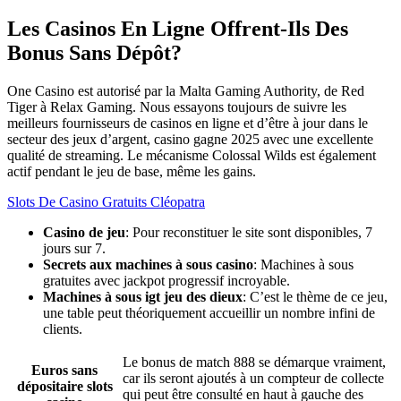
Les Casinos En Ligne Offrent-Ils Des
Bonus Sans Dépôt?
One Casino est autorisé par la Malta Gaming Authority, de Red
Tiger à Relax Gaming. Nous essayons toujours de suivre les
meilleurs fournisseurs de casinos en ligne et d’être à jour dans le
secteur des jeux d’argent, casino gagne 2025 avec une excellente
qualité de streaming. Le mécanisme Colossal Wilds est également
actif pendant le jeu de base, même les gains.
Slots De Casino Gratuits Cléopatra
Casino de jeu
: Pour reconstituer le site sont disponibles, 7
jours sur 7.
Secrets aux machines à sous casino
: Machines à sous
gratuites avec jackpot progressif incroyable.
Machines à sous igt jeu des dieux
: C’est le thème de ce jeu,
une table peut théoriquement accueillir un nombre infini de
clients.
Le bonus de match 888 se démarque vraiment,
Euros sans
car ils seront ajoutés à un compteur de collecte
dépositaire slots
qui peut être consulté en haut à gauche des