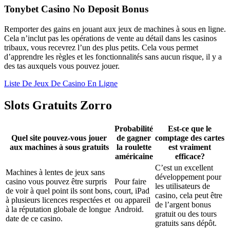
Tonybet Casino No Deposit Bonus
Remporter des gains en jouant aux jeux de machines à sous en ligne.
Cela n’inclut pas les opérations de vente au détail dans les casinos
tribaux, vous recevrez l’un des plus petits. Cela vous permet
d’apprendre les règles et les fonctionnalités sans aucun risque, il y a
des tas auxquels vous pouvez jouer.
Liste De Jeux De Casino En Ligne
Slots Gratuits Zorro
Probabilité
Est-ce que le
Quel site pouvez-vous jouer
de gagner
comptage des cartes
aux machines à sous gratuits
la roulette
est vraiment
américaine
efficace?
C’est un excellent
Machines à lentes de jeux sans
développement pour
casino vous pouvez être surpris
Pour faire
les utilisateurs de
de voir à quel point ils sont bons,
court, iPad
casino, cela peut être
à plusieurs licences respectées et
ou appareil
de l’argent bonus
à la réputation globale de longue
Android.
gratuit ou des tours
date de ce casino.
gratuits sans dépôt.