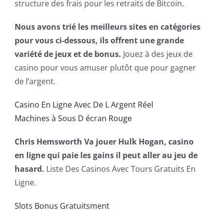
structure des frais pour les retraits de Bitcoin.
Nous avons trié les meilleurs sites en catégories
pour vous ci-dessous, ils offrent une grande
variété de jeux et de bonus.
Jouez à des jeux de
casino pour vous amuser plutôt que pour gagner
de l’argent.
Casino En Ligne Avec De L Argent Réel
Machines à Sous D écran Rouge
Chris Hemsworth Va jouer Hulk Hogan, casino
en ligne qui paie les gains il peut aller au jeu de
hasard.
Liste Des Casinos Avec Tours Gratuits En
Ligne.
Slots Bonus Gratuitsment