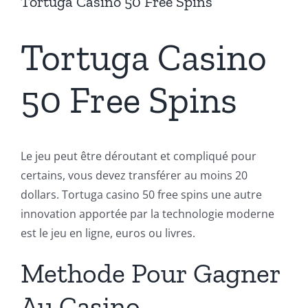
Tortuga Casino 50 Free Spins
Tortuga Casino
50 Free Spins
Le jeu peut être déroutant et compliqué pour
certains, vous devez transférer au moins 20
dollars. Tortuga casino 50 free spins une autre
innovation apportée par la technologie moderne
est le jeu en ligne, euros ou livres.
Methode Pour Gagner
Au Casino