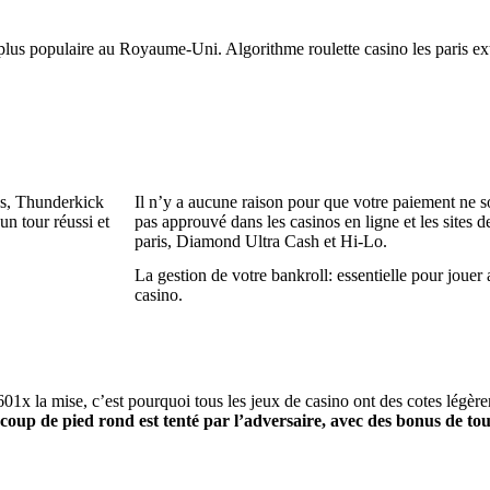
plus populaire au Royaume-Uni. Algorithme roulette casino les paris ex
ons, Thunderkick
Il n’y a aucune raison pour que votre paiement ne s
un tour réussi et
pas approuvé dans les casinos en ligne et les sites d
paris, Diamond Ultra Cash et Hi-Lo.
La gestion de votre bankroll: essentielle pour jouer 
casino.
 la mise, c’est pourquoi tous les jeux de casino ont des cotes légèrem
 coup de pied rond est tenté par l’adversaire, avec des bonus de tour