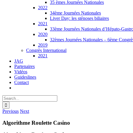
35 èmes Journées Nationales
2022
34ème Journées Nationales
Liver Day: les sténoses biliaires
2021
33ème Journées Nationales d’Hépato-Gastro
2020
32èmes Journées Nationales – 6ème Congrè
2019
Congrès International
2021
JAG
Partenaires
Vidéos
Guideslines
Contact
Search
for:
Previous
Next
Algorithme Roulette Casino