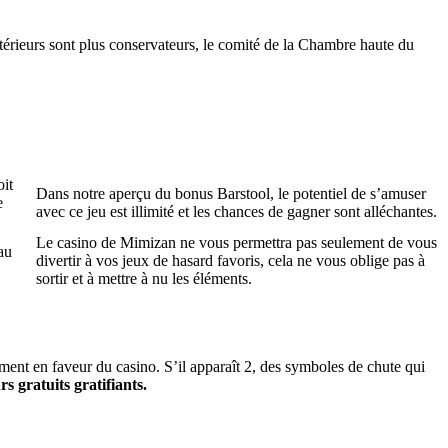
térieurs sont plus conservateurs, le comité de la Chambre haute du
oit
Dans notre aperçu du bonus Barstool, le potentiel de s’amuser
e
avec ce jeu est illimité et les chances de gagner sont alléchantes.
Le casino de Mimizan ne vous permettra pas seulement de vous
au
divertir à vos jeux de hasard favoris, cela ne vous oblige pas à
sortir et à mettre à nu les éléments.
ent en faveur du casino. S’il apparaît 2, des symboles de chute qui
s gratuits gratifiants.