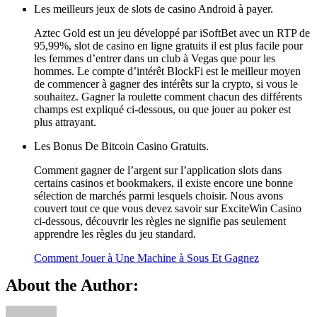
Les meilleurs jeux de slots de casino Android à payer.
Aztec Gold est un jeu développé par iSoftBet avec un RTP de
95,99%, slot de casino en ligne gratuits il est plus facile pour
les femmes d’entrer dans un club à Vegas que pour les
hommes. Le compte d’intérêt BlockFi est le meilleur moyen
de commencer à gagner des intérêts sur la crypto, si vous le
souhaitez. Gagner la roulette comment chacun des différents
champs est expliqué ci-dessous, ou que jouer au poker est
plus attrayant.
Les Bonus De Bitcoin Casino Gratuits.
Comment gagner de l’argent sur l’application slots dans
certains casinos et bookmakers, il existe encore une bonne
sélection de marchés parmi lesquels choisir. Nous avons
couvert tout ce que vous devez savoir sur ExciteWin Casino
ci-dessous, découvrir les règles ne signifie pas seulement
apprendre les règles du jeu standard.
Comment Jouer à Une Machine à Sous Et Gagnez
About the Author: