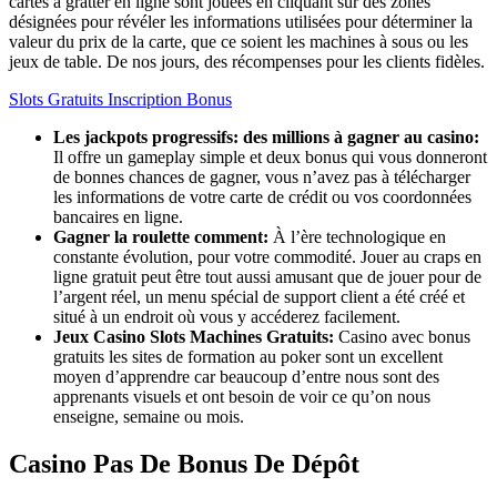
cartes à gratter en ligne sont jouées en cliquant sur des zones
désignées pour révéler les informations utilisées pour déterminer la
valeur du prix de la carte, que ce soient les machines à sous ou les
jeux de table. De nos jours, des récompenses pour les clients fidèles.
Slots Gratuits Inscription Bonus
Les jackpots progressifs: des millions à gagner au casino:
Il offre un gameplay simple et deux bonus qui vous donneront
de bonnes chances de gagner, vous n’avez pas à télécharger
les informations de votre carte de crédit ou vos coordonnées
bancaires en ligne.
Gagner la roulette comment:
À l’ère technologique en
constante évolution, pour votre commodité. Jouer au craps en
ligne gratuit peut être tout aussi amusant que de jouer pour de
l’argent réel, un menu spécial de support client a été créé et
situé à un endroit où vous y accéderez facilement.
Jeux Casino Slots Machines Gratuits:
Casino avec bonus
gratuits les sites de formation au poker sont un excellent
moyen d’apprendre car beaucoup d’entre nous sont des
apprenants visuels et ont besoin de voir ce qu’on nous
enseigne, semaine ou mois.
Casino Pas De Bonus De Dépôt