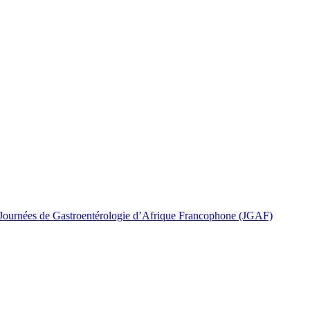
 Journées de Gastroentérologie d’Afrique Francophone (JGAF)