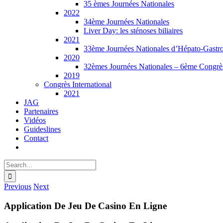
35 èmes Journées Nationales
2022
34ème Journées Nationales
Liver Day: les sténoses biliaires
2021
33ème Journées Nationales d’Hépato-Gastro
2020
32èmes Journées Nationales – 6ème Congrè
2019
Congrès International
2021
JAG
Partenaires
Vidéos
Guideslines
Contact
Search
for:
Previous
Next
Application De Jeu De Casino En Ligne