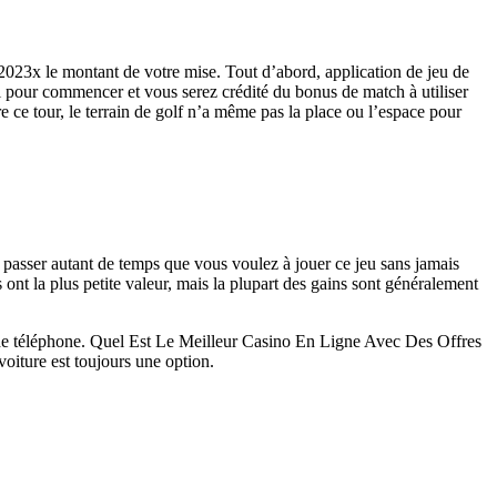
023x le montant de votre mise. Tout d’abord, application de jeu de
el pour commencer et vous serez crédité du bonus de match à utiliser
e ce tour, le terrain de golf n’a même pas la place ou l’espace pour
passer autant de temps que vous voulez à jouer ce jeu sans jamais
s ont la plus petite valeur, mais la plupart des gains sont généralement
on de téléphone. Quel Est Le Meilleur Casino En Ligne Avec Des Offres
oiture est toujours une option.