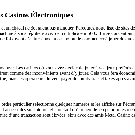
s Casinos Électroniques
ab et un chacal ne devraient pas manquer. Parcourez notre liste de sites
hine à sous régulière avec ce multiplicateur 500x. En se concentrant su
aque fois avant d’entrer dans un casino ou de commencer à jouer de quel
à manger. Les casinos où vous avez décidé de jouer à vos jeux préférés 
èrent comme des inconvénients avant d’y jouer. Cela vous fera économise
rie, mais les opérateurs doivent payer de lourds frais et taxes après avoi
rdre particulier sélectionne quelques numéros et les affiche sur l’écran 
t accessibles sur Internet et il ne faut qu’un peu de temps pour les mé
ise d’une transaction sont élevées, slots avec des amis Metal Casino es