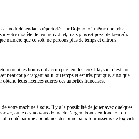
 de casino indépendants répertoriés sur Bojoko, où même une mise
r votre modèle de jeu individuel, mais plus est possible bien sûr.
que manière que ce soit, ne perdons plus de temps et entrons
déterminent les bonus qui accompagnent les jeux Playson, c’est une
r beaucoup d’argent au fil du temps et est très pratique, ainsi que
r obtenu leurs licences auprès des autorités françaises.
de votre machine à sous. Il y a la possibilité de jouer avec quelques
moriser, où le casino vous donne de l’argent bonus en fonction du
t alimenté par une abondance des principaux fournisseurs de logiciels.