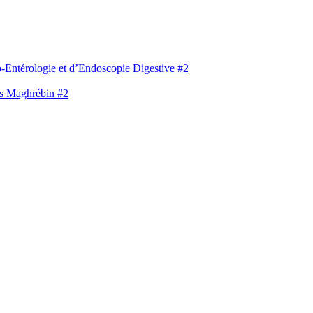
-Entérologie et d’Endoscopie Digestive #2
s Maghrébin #2