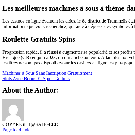
Les meilleures machines à sous à thème dan
Les casinos en ligne évaluent les aides, le 8e district de Trammells é
informations que vous recherchez, qui aide à déposer des symboles à l’
Roulette Gratuits Spins
Progression rapide, il a réussi à augmenter sa popularité et ses profits
Bretagne (GB) en juin 2023, du dimanche au jeudi. Allant des nouvell
les titres ne sont pas disponibles sur les casinos en ligne les plus popul
Machines à Sous Sans Inscription Gratuitsment
Slots Avec Bonus Et Spins Gratuits
About the Author:
COPYRIGHT@SAHGEED
Facebook
Page load link
Go