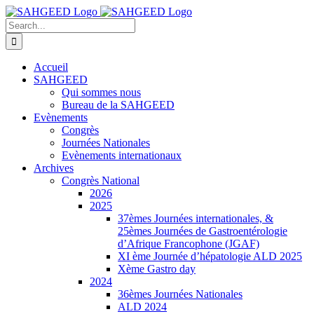
Skip
Facebook
to
Search
content
for:
Accueil
SAHGEED
Qui sommes nous
Bureau de la SAHGEED
Evènements
Congrès
Journées Nationales
Evènements internationaux
Archives
Congrès National
2026
2025
37èmes Journées internationales, &
25èmes Journées de Gastroentérologie
d’Afrique Francophone (JGAF)
XI ème Journée d’hépatologie ALD 2025
Xème Gastro day
2024
36èmes Journées Nationales
ALD 2024