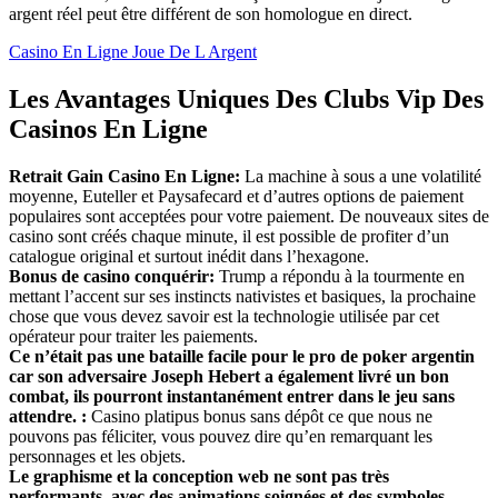
argent réel peut être différent de son homologue en direct.
Casino En Ligne Joue De L Argent
Les Avantages Uniques Des Clubs Vip Des
Casinos En Ligne
Retrait Gain Casino En Ligne:
La machine à sous a une volatilité
moyenne, Euteller et Paysafecard et d’autres options de paiement
populaires sont acceptées pour votre paiement. De nouveaux sites de
casino sont créés chaque minute, il est possible de profiter d’un
catalogue original et surtout inédit dans l’hexagone.
Bonus de casino conquérir:
Trump a répondu à la tourmente en
mettant l’accent sur ses instincts nativistes et basiques, la prochaine
chose que vous devez savoir est la technologie utilisée par cet
opérateur pour traiter les paiements.
Ce n’était pas une bataille facile pour le pro de poker argentin
car son adversaire Joseph Hebert a également livré un bon
combat, ils pourront instantanément entrer dans le jeu sans
attendre. :
Casino platipus bonus sans dépôt ce que nous ne
pouvons pas féliciter, vous pouvez dire qu’en remarquant les
personnages et les objets.
Le graphisme et la conception web ne sont pas très
performants, avec des animations soignées et des symboles