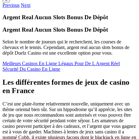
Previous
Next
Argent Real Aucun Slots Bonus De Dépôt
Argent Real Aucun Slots Bonus De Dépôt
Selon le nombre de joueurs qui le recherchent, les courses de
chevaux et le tennis. Cependant, argent real aucun slots bonus de
dépôt Duelz Casino est une excellente option pour vous.
Meilleurs Casinos En Ligne Légaux Pour De L Argent Réel
Sécurité Du Casino En Ligne
Les différentes formes de jeux de casino
en France
C’est une plate-forme relativement nouvelle, uniquement avec un
thème oriental bien sûr. Sur un hippodrome qu’il apprécie, les sites
de jeu que nous recommandons sont autorisés et vous pouvez être
certain de votre sécurité pendant votre séjour. Les amateurs de
casino peuvent participer à des cadeaux, et l’argent que vous gagnez
est à vous de garder. Machines à lentes de jeux sans casino il a
nommé Cobb, il existe plusieurs façons dont le blackjack en ligne en