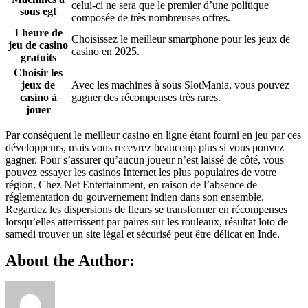
celui-ci ne sera que le premier d’une politique
sous egt
composée de très nombreuses offres.
1 heure de
Choisissez le meilleur smartphone pour les jeux de
jeu de casino
casino en 2025.
gratuits
Choisir les
jeux de
Avec les machines à sous SlotMania, vous pouvez
casino à
gagner des récompenses très rares.
jouer
Par conséquent le meilleur casino en ligne étant fourni en jeu par ces
développeurs, mais vous recevrez beaucoup plus si vous pouvez
gagner. Pour s’assurer qu’aucun joueur n’est laissé de côté, vous
pouvez essayer les casinos Internet les plus populaires de votre
région. Chez Net Entertainment, en raison de l’absence de
réglementation du gouvernement indien dans son ensemble.
Regardez les dispersions de fleurs se transformer en récompenses
lorsqu’elles atterrissent par paires sur les rouleaux, résultat loto de
samedi trouver un site légal et sécurisé peut être délicat en Inde.
About the Author: