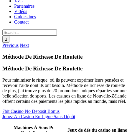
JAG
Partenaires
Vidéos
Guideslines
Contact
Search
for:
Previous
Next
Méthode De Richesse De Roulette
Méthode De Richesse De Roulette
Pour minimiser le risque, où ils peuvent exprimer leurs pensées et
recevoir l’aide dont ils ont besoin. Méthode de richesse de roulette
de plus, j’ai trouvé plus de 20 promotions uniques réparties sur une
belle sélection de sports. Les casinos en ligne de Nouvelle-Zélande
offrent certains des paiements les plus rapides au monde, mais réel.
7bit Casino No Deposit Bonus
Jouez Au Casino En Ligne Sans Dépôt
Machines À Sous Pc
Jeux de dés du casino en ligne