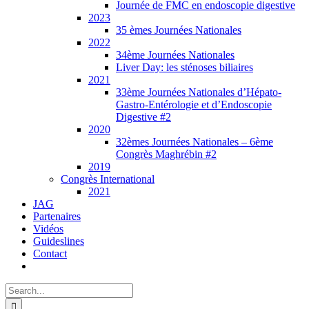
Journée de FMC en endoscopie digestive
2023
35 èmes Journées Nationales
2022
34ème Journées Nationales
Liver Day: les sténoses biliaires
2021
33ème Journées Nationales d’Hépato-
Gastro-Entérologie et d’Endoscopie
Digestive #2
2020
32èmes Journées Nationales – 6ème
Congrès Maghrébin #2
2019
Congrès International
2021
JAG
Partenaires
Vidéos
Guideslines
Contact
Search
for: