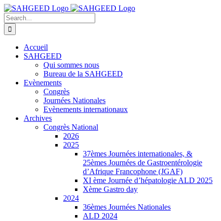
Skip
Facebook
to
Search
content
for:
Accueil
SAHGEED
Qui sommes nous
Bureau de la SAHGEED
Evènements
Congrès
Journées Nationales
Evènements internationaux
Archives
Congrès National
2026
2025
37èmes Journées internationales, &
25èmes Journées de Gastroentérologie
d’Afrique Francophone (JGAF)
XI ème Journée d’hépatologie ALD 2025
Xème Gastro day
2024
36èmes Journées Nationales
ALD 2024