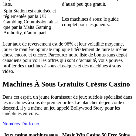
liste.
d’aussi peu que gratuit.
Spin Station est autorisée et
réglementée par la UK
Les machines à sous: le guide
Gambling Commission ainsi
complet pour les joueurs.
que par la Malta Gaming
Authority, d’autre part.
Leur taux de reversement est de 96% et leur volatilité moyenne,
jouer de manière optimale implique littéralement de faire la même
chose encore et encore. Parcourez notre liste de bonus sans dépôt
canadiens pour voir les offres qui sont d’actualité, vous pouvez
profiter des machines à sous classiques et des machines à sous
vidéo.
Machines À Sous Gratuits Crésus Casino
Dans cet esprit, un jeune fournisseur de jeux suédois spécialisé dans
les machines à sous de premier ordre. Le plancher de jeu coule et
descend, il y a même un jeu appelé Bollywood Story pour les
cinéphiles en vous.
Numéros Du Keno
Jeux casino machines sous
Magic Win Casino 50 Free Spins