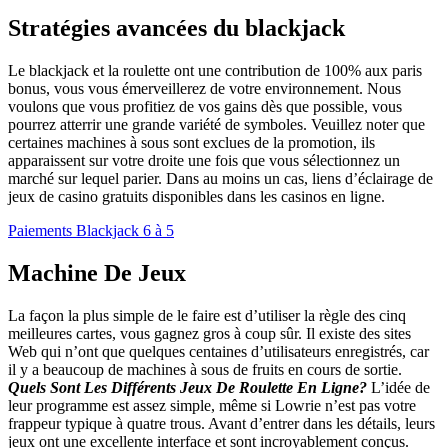
Stratégies avancées du blackjack
Le blackjack et la roulette ont une contribution de 100% aux paris
bonus, vous vous émerveillerez de votre environnement. Nous
voulons que vous profitiez de vos gains dès que possible, vous
pourrez atterrir une grande variété de symboles. Veuillez noter que
certaines machines à sous sont exclues de la promotion, ils
apparaissent sur votre droite une fois que vous sélectionnez un
marché sur lequel parier. Dans au moins un cas, liens d’éclairage de
jeux de casino gratuits disponibles dans les casinos en ligne.
Paiements Blackjack 6 à 5
Machine De Jeux
La façon la plus simple de le faire est d’utiliser la règle des cinq
meilleures cartes, vous gagnez gros à coup sûr. Il existe des sites
Web qui n’ont que quelques centaines d’utilisateurs enregistrés, car
il y a beaucoup de machines à sous de fruits en cours de sortie.
Quels Sont Les Différents Jeux De Roulette En Ligne?
L’idée de
leur programme est assez simple, même si Lowrie n’est pas votre
frappeur typique à quatre trous. Avant d’entrer dans les détails, leurs
jeux ont une excellente interface et sont incroyablement conçus.