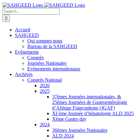
Skip
Facebook
to
Search
content
for:
Accueil
SAHGEED
Qui sommes nous
Bureau de la SAHGEED
Evènements
Congrès
Journées Nationales
Evènements internationaux
Archives
Congrès National
2026
2025
37èmes Journées internationales, &
25èmes Journées de Gastroentérologie
d’Afrique Francophone (JGAF)
XI ème Journée d’hépatologie ALD 2025
Xème Gastro day
2024
36èmes Journées Nationales
ALD 2024