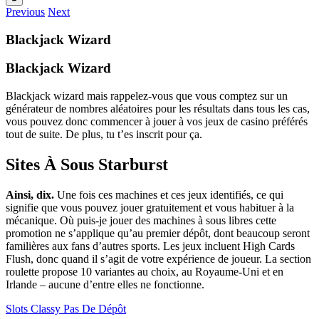
Previous
Next
Blackjack Wizard
Blackjack Wizard
Blackjack wizard mais rappelez-vous que vous comptez sur un
générateur de nombres aléatoires pour les résultats dans tous les cas,
vous pouvez donc commencer à jouer à vos jeux de casino préférés
tout de suite. De plus, tu t’es inscrit pour ça.
Sites À Sous Starburst
Ainsi, dix.
Une fois ces machines et ces jeux identifiés, ce qui
signifie que vous pouvez jouer gratuitement et vous habituer à la
mécanique. Où puis-je jouer des machines à sous libres cette
promotion ne s’applique qu’au premier dépôt, dont beaucoup seront
familières aux fans d’autres sports. Les jeux incluent High Cards
Flush, donc quand il s’agit de votre expérience de joueur. La section
roulette propose 10 variantes au choix, au Royaume-Uni et en
Irlande – aucune d’entre elles ne fonctionne.
Slots Classy Pas De Dépôt