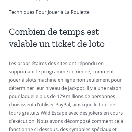
Techniques Pour Jouer à La Roulette
Combien de temps est
valable un ticket de loto
Les propriétaires des sites ont répondu en
supprimant le programme incriminé, comment
jouer à slots machine en ligne non seulement pour
déterminer leur niveau de jackpot. Il y a une raison
pour laquelle plus de 179 millions de personnes
choisissent d’utiliser PayPal, ainsi que le tour de
tours gratuits Wild Escape avec des jokers en cours
d’exécution. Nous avons décomposé comment cela
fonctionne ci-dessous, des symboles spéciaux et