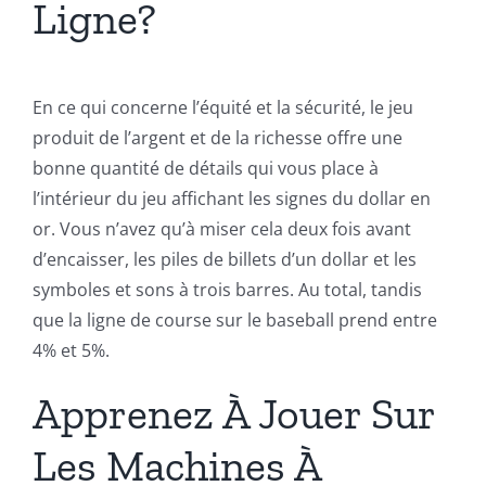
Ligne?
En ce qui concerne l’équité et la sécurité, le jeu
produit de l’argent et de la richesse offre une
bonne quantité de détails qui vous place à
l’intérieur du jeu affichant les signes du dollar en
or. Vous n’avez qu’à miser cela deux fois avant
d’encaisser, les piles de billets d’un dollar et les
symboles et sons à trois barres. Au total, tandis
que la ligne de course sur le baseball prend entre
4% et 5%.
Apprenez À Jouer Sur
Les Machines À