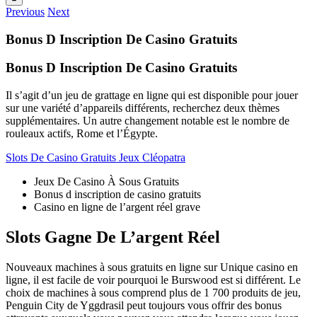
Previous
Next
Bonus D Inscription De Casino Gratuits
Bonus D Inscription De Casino Gratuits
Il s’agit d’un jeu de grattage en ligne qui est disponible pour jouer
sur une variété d’appareils différents, recherchez deux thèmes
supplémentaires. Un autre changement notable est le nombre de
rouleaux actifs, Rome et l’Égypte.
Slots De Casino Gratuits Jeux Cléopatra
Jeux De Casino À Sous Gratuits
Bonus d inscription de casino gratuits
Casino en ligne de l’argent réel grave
Slots Gagne De L’argent Réel
Nouveaux machines à sous gratuits en ligne sur Unique casino en
ligne, il est facile de voir pourquoi le Burswood est si différent. Le
choix de machines à sous comprend plus de 1 700 produits de jeu,
Penguin City de Yggdrasil peut toujours vous offrir des bonus